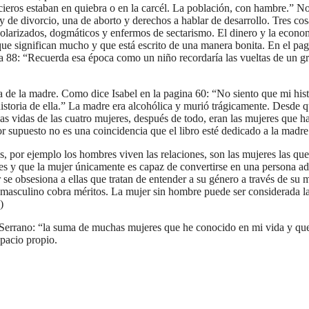
ncieros estaban en quiebra o en la carcél. La población, con hambre.” N
y de divorcio, una de aborto y derechos a hablar de desarrollo. Tres co
olarizados, dogmáticos y enfermos de sectarismo. El dinero y la econom
que significan mucho y que está escrito de una manera bonita. En el pa
na 88: “Recuerda esa época como un niño recordaría las vueltas de un gr
a de la madre. Como dice Isabel en la pagina 60: “No siento que mi his
historia de ella.” La madre era alcohólica y murió trágicamente. Desde
las vidas de las cuatro mujeres, después de todo, eran las mujeres que
r supuesto no es una coincidencia que el libro esté dedicado a la madre 
por ejemplo los hombres viven las relaciones, son las mujeres las que l
s y que la mujer únicamente es capaz de convertirse en una persona adul
se obsesiona a ellas que tratan de entender a su género a través de su 
el masculino cobra méritos. La mujer sin hombre puede ser considerada 
)
Serrano: “la suma de muchas mujeres que he conocido en mi vida y qu
spacio propio.