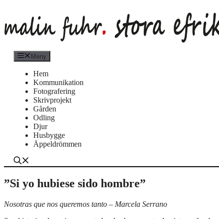
Hoppa
till
innehåll
Meny
Hem
Kommunikation
Fotografering
Skrivprojekt
Gården
Odling
Djur
Husbygge
Äppeldrömmen
”Si yo hubiese sido hombre”
Nosotras que nos queremos tanto – Marcela Serrano