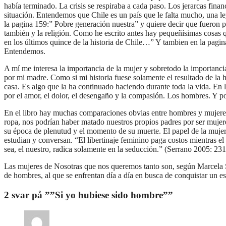
había terminado. La crisis se respiraba a cada paso. Los jerarcas fina
situación. Entendemos que Chile es un país que le falta mucho, una le
la pagina 159:” Pobre generación nuestra” y quiere decir que fueron p
también y la religión. Como he escrito antes hay pequeñísimas cosas 
en los últimos quince de la historia de Chile…” Y tambien en la pagi
Entendemos.
A mí me interesa la importancia de la mujer y sobretodo la importanci
por mi madre. Como si mi historia fuese solamente el resultado de la 
casa. Es algo que la ha continuado haciendo durante toda la vida. En 
por el amor, el dolor, el desengaño y la compasión. Los hombres. Y po
En el libro hay muchas comparaciones obvias entre hombres y mujeres, 
ropa, nos podrían haber matado nuestros propios padres por ser mujere
su época de plenutud y el momento de su muerte. El papel de la mujer 
estudian y conversan. “El libertinaje feminino paga costos mientras 
sea, el nuestro, radica solamente en la seducción.” (Serrano 2005: 231
Las mujeres de Nosotras que nos queremos tanto son, según Marcela 
de hombres, al que se enfrentan día a día en busca de conquistar un e
2 svar på ””Si yo hubiese sido hombre””