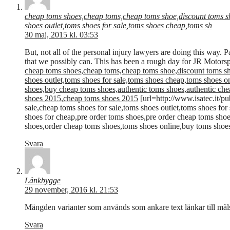
cheap toms shoes,cheap toms,cheap toms shoe,discount toms sho
shoes outlet,toms shoes for sale,toms shoes cheap,toms sh
30 maj, 2015 kl. 03:53
But, not all of the personal injury lawyers are doing this way. 
that we possibly can. This has been a rough day for JR Motorspo
cheap toms shoes,cheap toms,cheap toms shoe,discount toms sho
shoes outlet,toms shoes for sale,toms shoes cheap,toms shoes o
shoes,buy cheap toms shoes,authentic toms shoes,authentic ch
shoes 2015,cheap toms shoes 2015
[url=http://www.isatec.it/p
sale,cheap toms shoes for sale,toms shoes outlet,toms shoes for
shoes for cheap,pre order toms shoes,pre order cheap toms sh
shoes,order cheap toms shoes,toms shoes online,buy toms shoe
Svara
Länkbygge
29 november, 2016 kl. 21:53
Mängden varianter som används som ankare text länkar till mål
Svara