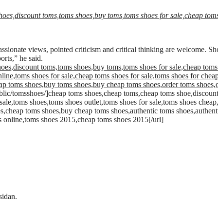
es,discount toms,toms shoes,buy toms,toms shoes for sale,cheap toms s
Passionate views, pointed criticism and critical thinking are welcome. Sh
rts,” he said.
es,discount toms,toms shoes,buy toms,toms shoes for sale,cheap toms s
nline,toms shoes for sale,cheap toms shoes for sale,toms shoes for che
eap toms shoes,buy toms shoes,buy cheap toms shoes,order toms shoes,
ublic/tomsshoes/]cheap toms shoes,cheap toms,cheap toms shoe,discoun
 sale,toms shoes,toms shoes outlet,toms shoes for sale,toms shoes cheap
oes,cheap toms shoes,buy cheap toms shoes,authentic toms shoes,authen
s online,toms shoes 2015,cheap toms shoes 2015[/url]
sidan.