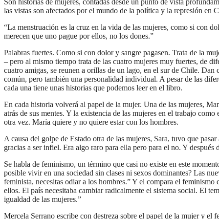
Son historias de mujeres, contadas desde un punto de vista profundame
las vistas son afectados por el mundo de la política y la represión en C
“La menstruación es la cruz en la vida de las mujeres, como si con do
merecen que uno pague por ellos, no los dones.”
Palabras fuertes. Como si con dolor y sangre pagasen. Trata de la mujer
– pero al mismo tiempo trata de las cuatro mujeres muy fuertes, de dif
cuatro amigas, se reunen a orillas de un lago, en el sur de Chile. Da
común, pero también una personalidad individual. A pesar de las difere
cada una tiene unas historias que podemos leer en el libro.
En cada historia volverá al papel de la mujer. Una de las mujeres, Mar
atrás de sus mentes. Y la existencia de las mujeres en el trabajo como 
otra vez. María quiere y no quiere estar con los hombres.
A causa del golpe de Estado otra de las mujeres, Sara, tuvo que pasar 
gracias a ser infiel. Era algo raro para ella pero para el no. Y despué
Se habla de feminismo, un término que casi no existe en este moment
posible vivir en una sociedad sin clases ni sexos dominantes? Las nu
feminista, necesitas odiar a los hombres.” Y el compara el feminismo
ellos. El país necesitaba cambiar radicalmente el sistema social. El t
igualdad de las mujeres.”
Mercela Serrano escribe con destreza sobre el papel de la mujer y el