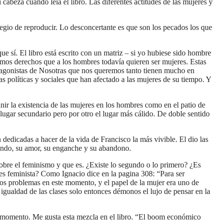
abeza cuando leía el libro. Las diferentes actitudes de las mujeres y
legio de reproducir. Lo desconcertante es que son los pecados los que
ue sí. El libro está escrito con un matriz – si yo hubiese sido hombre
mismos derechos que a los hombres todavía quieren ser mujeres. Estas
rotagonistas de Nosotras que nos queremos tanto tienen mucho en
as políticas y sociales que han afectado a las mujeres de su tiempo. Y
inir la existencia de las mujeres en los hombres como en el patio de
n lugar secundario pero por otro el lugar más cálido. De doble sentido
 dedicadas a hacer de la vida de Francisco la más vivible. El dio las
l mundo, su amor, su enganche y su abandono.
obre el feminismo y que es. ¿Existe lo segundo o lo primero? ¿Es
es feminista? Como Ignacio dice en la pagina 308: “Para ser
os problemas en este momento, y el papel de la mujer era uno de
 igualdad de las clases solo entonces démonos el lujo de pensar en la
te momento. Me gusta esta mezcla en el libro. “El boom económico