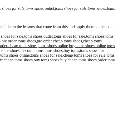
hoes for sale,toms shoes outlet,toms shoes for sale,toms shoes,toms
ould learn the lessons that come from this and apply them to the extent
hoes for sale,toms shoes outlet,toms shoes for sale,toms shoes,toms
ap,pre order toms shoes,pre order cheap toms shoes,cheap toms
order cheap toms shoes,toms shoes online,buy toms shoes online,toms
t toms shoes,discount toms,toms shoes,buy toms,toms shoes for
,toms shoes online,toms shoes for sale,cheap toms shoes for sale,toms
tic cheap toms shoes,buy toms shoes,buy cheap toms shoes,order toms