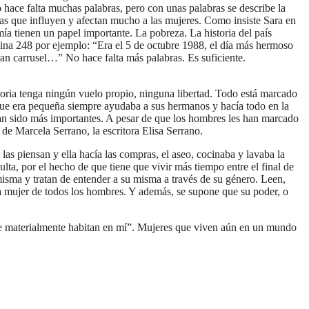
o hace falta muchas palabras, pero con unas palabras se describe la
sas que influyen y afectan mucho a las mujeres. Como insiste Sara en
ía tienen un papel importante. La pobreza. La historia del país
gina 248 por ejemplo: “Era el 5 de octubre 1988, el día más hermoso
an carrusel…” No hace falta más palabras. Es suficiente.
toria tenga ningún vuelo propio, ninguna libertad. Todo está marcado
 que era pequeña siempre ayudaba a sus hermanos y hacía todo en la
 han sido más importantes. A pesar de que los hombres les han marcado
de Marcela Serrano, la escritora Elisa Serrano.
as piensan y ella hacía las compras, el aseo, cocinaba y lavaba la
ta, por el hecho de que tiene que vivir más tiempo entre el final de
misma y tratan de entender a su misma a través de su género. Leen,
la mujer de todos los hombres. Y además, se supone que su poder, o
e materialmente habitan en mí”. Mujeres que viven aún en un mundo