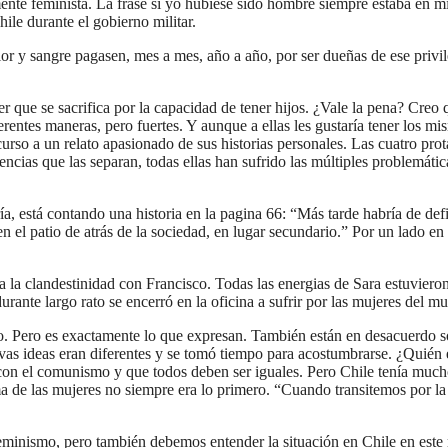
nte feminista. La frase si yo hubiese sido hombre siempre estaba en mi c
hile durante el gobierno militar.
lor y sangre pagasen, mes a mes, año a año, por ser dueñas de ese privi
 que se sacrifica por la capacidad de tener hijos. ¿Vale la pena? Creo q
erentes maneras, pero fuertes. Y aunque a ellas les gustaría tener los 
n curso a un relato apasionado de sus historias personales. Las cuatro p
ncias que las separan, todas ellas han sufrido las múltiples problemátic
ía, está contando una historia en la pagina 66: “Más tarde habría de def
en el patio de atrás de la sociedad, en lugar secundario.” Por un lado e
a la clandestinidad con Francisco. Todas las energias de Sara estuvieron
s durante largo rato se encerró en la oficina a sufrir por las mujeres de
o. Pero es exactamente lo que expresan. También están en desacuerdo s
evas ideas eran diferentes y se tomó tiempo para acostumbrarse. ¿Quién 
 con el comunismo y que todos deben ser iguales. Pero Chile tenía much
ema de las mujeres no siempre era lo primero. “Cuando transitemos por la
 feminismo, pero también debemos entender la situación en Chile en es