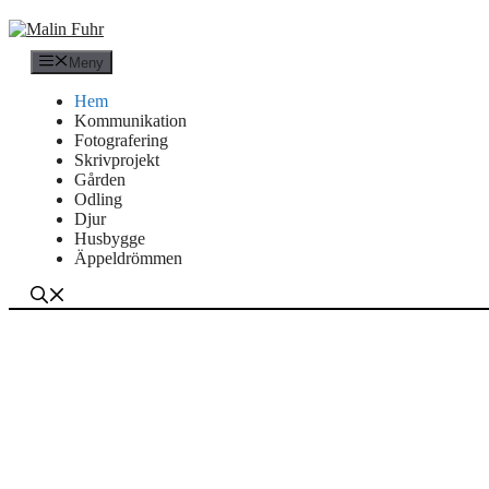
Hoppa
till
innehåll
Meny
Hem
Kommunikation
Fotografering
Skrivprojekt
Gården
Odling
Djur
Husbygge
Äppeldrömmen