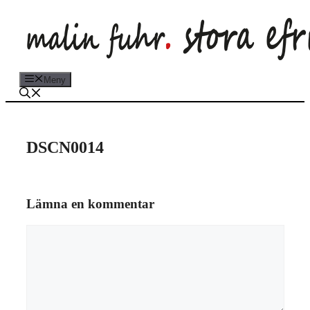
Hoppa
till
innehåll
Meny
DSCN0014
Lämna en kommentar
Kommentar