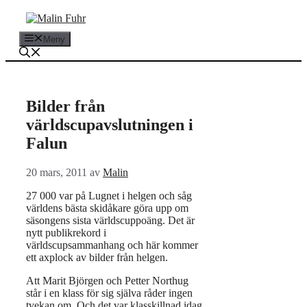
Hoppa
till
innehåll
Meny
Bilder från
världscupavslutningen i
Falun
20 mars, 2011
av
Malin
27 000 var på Lugnet i helgen och såg
världens bästa skidåkare göra upp om
säsongens sista världscuppoäng. Det är
nytt publikrekord i
världscupsammanhang och här kommer
ett axplock av bilder från helgen.
Att Marit Björgen och Petter Northug
står i en klass för sig själva råder ingen
tvekan om. Och det var klasskillnad idag