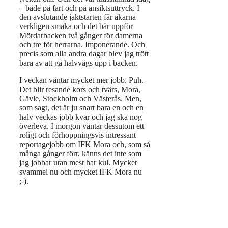
– både på fart och på ansiktsuttryck. I
den avslutande jaktstarten får åkarna
verkligen smaka och det bär uppför
Mördarbacken två gånger för damerna
och tre för herrarna. Imponerande. Och
precis som alla andra dagar blev jag trött
bara av att gå halvvägs upp i backen.
I veckan väntar mycket mer jobb. Puh.
Det blir resande kors och tvärs, Mora,
Gävle, Stockholm och Västerås. Men,
som sagt, det är ju snart bara en och en
halv veckas jobb kvar och jag ska nog
överleva. I morgon väntar dessutom ett
roligt och förhoppningsvis intressant
reportagejobb om IFK Mora och, som så
många gånger förr, känns det inte som
jag jobbar utan mest har kul. Mycket
svammel nu och mycket IFK Mora nu
;-).