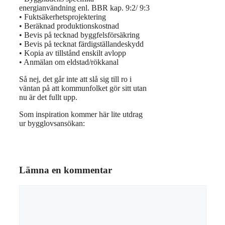
energianvändning enl. BBR kap. 9:2/ 9:3
• Fuktsäkerhetsprojektering
• Beräknad produktionskostnad
• Bevis på tecknad byggfelsförsäkring
• Bevis på tecknat färdigställandeskydd
• Kopia av tillstånd enskilt avlopp
• Anmälan om eldstad/rökkanal
Så nej, det går inte att slå sig till ro i
väntan på att kommunfolket gör sitt utan
nu är det fullt upp.
Som inspiration kommer här lite utdrag
ur bygglovsansökan:
Lämna en kommentar
Kommentar