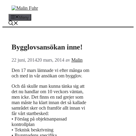
Hoppa
till
innehåll
Meny
Bygglovsansökan inne!
22 juni, 2014
20 mars, 2014
av
Malin
Den 17 mars lämnade vi efter många om
och med in vår ansökan om bygglov.
Och då skulle man kunna tänka sig att
det nu handlar om 10 veckors väntan,
men icke. Det finns en rad grejer som
man måste ha klart innan det så kallade
samrådet sker och framför allt innan vi
får vårt startbesked:
• Förslag på objektsanpassad
kontrollplan
• Teknisk beskrivning
• Byggnadens specifika