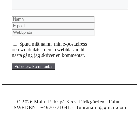
Namn
E-
post
Webbplats
Spara mitt namn, min e-postadress
och webbplats i denna webbläsare till
nästa gång jag skriver en kommentar.
© 2026 Malin Fuhr på Stora Efrikgården | Falun |
SWEDEN | +46707716415 | fuhr.malin@gmail.com