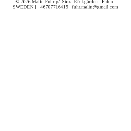
© 2026 Malin Fuhr på Stora Efrikgården | Falun |
SWEDEN | +46707716415 | fuhr.malin@gmail.com