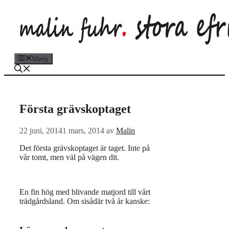
Hoppa
till
innehåll
Meny
Första grävskoptaget
22 juni, 2014
1 mars, 2014
av
Malin
Det första grävskoptaget är taget. Inte på
vår tomt, men väl på vägen dit.
En fin hög med blivande matjord till vårt
trädgårdsland. Om sisådär två år kanske: