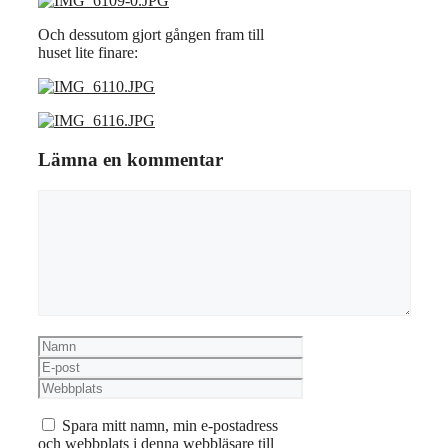
Och dessutom gjort gången fram till
huset lite finare:
Lämna en kommentar
Kommentar
Namn
E-
post
Webbplats
Spara mitt namn, min e-postadress
och webbplats i denna webbläsare till