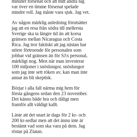
minuter försenat och att mitt andra tåg
var över en timme försenat spelade
mindre roll. Jag måste vara sjuk. Jag vet.
Av någon märklig anledning förutsätter
jag att en resa från södra till mellersta
Sverige ska ta längre tid än att korsa
gränsen mellan Nicaragua och Costa
Rica. Jag tror faktiskt att jag nästan har
större förtroende för personalen som
jobbar vid gränsen än för SJ:s personal,
märkligt nog. Men när man investerar
100 miljoner i snöslungor, snöslungor
som jag inte sett röken av, kan man inte
annat än bli skeptisk.
Börjar i alla fall närma mig hem för
första gångens sedan den 23 november.
Det känns både bra och dåligt men
framför allt väldigt kallt.
Läste att det snart är dags för 2 kr- och
200 kr-sedlar men att det ännu inte är
bestämt vad som ska vara på dem. Jag
röstar på Zlatan.