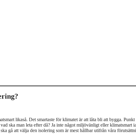
ering?
smart likaså. Det smartaste för klimatet är att låta bli att bygga. Punkt 
d ska man leta efter då? Ja inte något miljövänligt eller klimatsmart ial
t ska gå att välja den isolering som är mest hållbar utifrån våra förutsättn