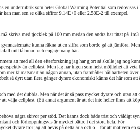
s en underrubrik som heter Global Warming Potential som redovisas i
 kan man sen se olika siffror 9.14E+0 eller 2.58E-2 till exempel.
 på 1m2 skriva med tjocklek på 100 mm medan den andra har tittat på 1m3 
 gymnasiematte kunna räkna ut en siffra som borde gå att jämföra. Men
iallafall mitt tålamod och engagemang här.
 summera att med all den efterforskning jag har gjort så skulle jag nog kun
kansperspektiv än cellplast. Men jag har ingen som helst möjlighet att veta 
t som mer klimatsmart än någon annan, utan framhåller hållbarheten över 
dubbelt så dyrt utan flera gånger dyrare ekonomiskt känns det här som att
l och med det dubbla. Men när det är så pass mycket dyrare och utan att 
 att välja cellplast. (Ett annat argument är att det inte heller finns att kö
höva några skivor per stöd. Det känns dock både trist och väldigt syn
amkant och förhoppningsvis är mycket bättre i det stora hela. För
ket dyrare tror jag att bevis på detta är a och o – för att motivera en 