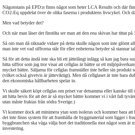
Någonstans på EPD:n finns något som heter LCA Results och där finn
CO2-Eq uppdelat över de olika faserna i produktens livscykel. Och där
Men vad betyder det?
Och när man läser det finstilta ser man att den ena skivan har tittat
Så om man då räknade vidare på detta skulle någon som inte glömt all
man inte vet vad siffrorna står för eller enheterna betyder så stannar 
Så för att detta ändå inte ska bli ett jättelångt inlägg så kan jag bara
hitta siffror som jag tror visar att cellglas är bättre ur ett miljöpåver
mycket bättre. Säljarna för cellglas framställer inte heller sin produk
(vilket också givetvis är jätteviktigt). Men då cellglaset är inte bara 
den ekonomiska hållbarheten spelar in.
Vi skulle säkert köpt cellglas om priset var detsamma eller kanske til
att hitta bevis för att det är så mycket bättre kommer vi i vårt fall tyvärr
utan måste fraktas från södra Sverige.)
Vi kommer dock att minimera ytan som isoleras och kommer bara att be
det inte finns system för att framhålla de byggmaterial som ligger i fr
byggbranchen ska våga välja bort det traditionella mot något som är myc
investering.