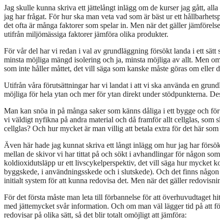
Jag skulle kunna skriva ett jättelångt inlägg om de kurser jag gått, al
jag har frågat. För hur ska man veta vad som är bäst ur ett hållbarhets
det ofta är många faktorer som spelar in. Men när det gäller jämförelse a
utifrån miljömässiga faktorer jämföra olika produkter.
För vår del har vi redan i val av grundläggning försökt landa i ett sä
minsta möjliga mängd isolering och ja, minsta möjliga av allt. Men om
som inte håller måttet, det vill säga som kanske måste göras om eller 
Utifrån våra förutsättningar har vi landat i att vi ska använda en gru
möjliga för hela ytan och mer för ytan direkt under stödpunkterna. Des
Man kan snöa in på många saker som känns dåliga i ett bygge och för vår
vi väldigt nyfikna på andra material och då framför allt cellglas, som
cellglas? Och hur mycket är man villig att betala extra för det här som
Även här hade jag kunnat skriva ett långt inlägg om hur jag
mellan de skivor vi har tittat på och sökt i avhandlingar för någon som 
koldioxidutsläpp ur ett livscykelperspektiv, det vill säga hur mycket k
byggskede, i användningsskede och i slutskede). Och det finns någon som
initialt system för att kunna redovisa det. Men när det gäller redovisning
För det första måste man leta till förbannelse för att överhuvudtaget hi
med jättemycket svår information. Och om man väl lägger tid på att för
redovisar på olika sätt, så det blir totalt omöjligt att jämföra: