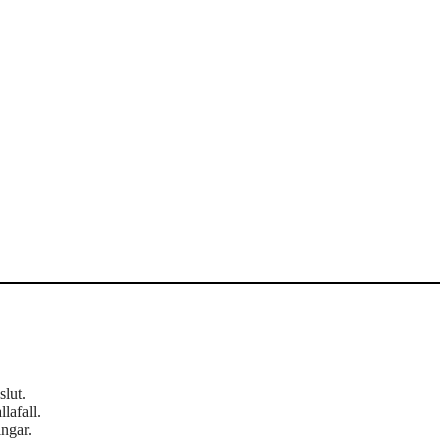
slut.
lafall.
ingar.