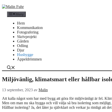
Hoppa
till
innehåll
Meny
Hem
Kommunikation
Fotografering
Skrivprojekt
Gården
Odling
Djur
Husbygge
Äppeldrömmen
Miljövänlig, klimatsmart eller hållbar isol
13 september, 2023
av
Malin
Att kalla något som har med bygg att göra för miljövänligt är fel. Klimat
Men om man nu ska bygga och vill välja så bra isolering som möjligt, va
Hållbar isolering? Ja, det låter ju självklart och verkar ju rimligt att de