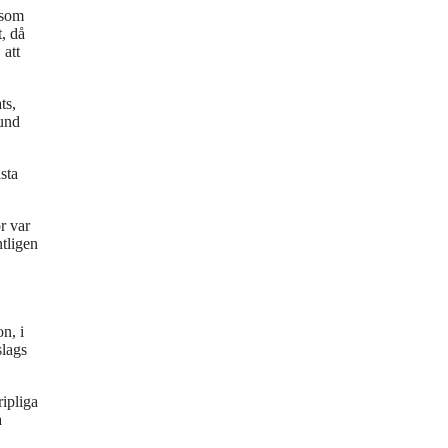
 som
t, då
 att
ts,
rund
sta
r var
ntligen
n, i
slags
ripliga
a