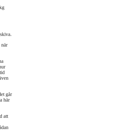
 kg
skiva.
 när
na
hur
tid
 även
det går
pa här
d att
sådan