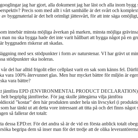
la googlingar jag har gjort, alla dokument jag har läst och alla inom bygg
perspektiv? Precis som med allt i vårt samhälle är det svårt och komplex
v byggmaterial är det helt orimligt jättesvårt, för att inte säga omöjligt,
tt som innebär minsta möjliga åverkan på marken, minsta möjliga grävinsa
 man nu ska bygga hade det inte varit hållbart att bygga något på en g
där byggnaden riskerar att skadas.
ndläggning med sex stödpunkter i form av naturstenar. VI har grävt ut min
sa stödpunkter ska isoleras.
 del har alltid frigolit eller cellplast varit en sak som känns fel. Därfö
 ska vara 100% återvunnet glas. Men hur mycket bättre för miljön är ege
 ska vara bättre?
 har försökt jämföra EPD (ENVIRONMENTAL PRODUCT DECLARATION)
helt begriplig jämförelse. För jag skulle jättegärna vilja jämföra
oldioxid ”kostar” den här produkten under hela sin livscykel (i produktio
 har tänkt ut att detta vore intressant att titta på och det finns något 
en så fallerar det totalt:
tta dessa EPD:er. För det andra så är de vid en första anblick totalt obeg
söka begripa dem så inser man för det tredje att de olika leverantörern