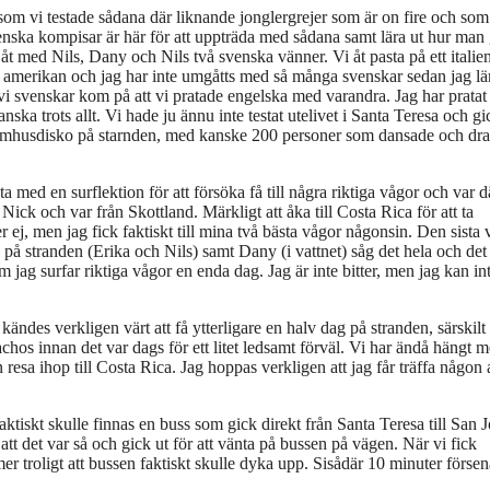
 som vi testade sådana där liknande jonglergrejer som är on fire och som
enska kompisar är här för att uppträda med sådana samt lära ut hur man 
åt med Nils, Dany och Nils två svenska vänner. Vi åt pasta på ett italie
en amerikan och jag har inte umgåtts med så många svenskar sedan jag 
vi svenskar kom på att vi pratade engelska med varandra. Jag har pratat
ka trots allt. Vi hade ju ännu inte testat utelivet i Santa Teresa och gi
tt utomhusdisko på starnden, med kanske 200 personer som dansade och dr
 med en surflektion för att försöka få till några riktiga vågor och var d
 Nick och var från Skottland. Märkligt att åka till Costa Rica för att ta
 ej, men jag fick faktiskt till mina två bästa vågor någonsin. Den sista 
n på stranden (Erika och Nils) samt Dany (i vattnet) såg det hela och det
som jag surfar riktiga vågor en enda dag. Jag är inte bitter, men jag kan in
kändes verkligen värt att få ytterligare en halv dag på stranden, särskilt
nachos innan det var dags för ett litet ledsamt förväl. Vi har ändå hängt 
resa ihop till Costa Rica. Jag hoppas verkligen att jag får träffa någon 
aktiskt skulle finnas en buss som gick direkt från Santa Teresa till San 
t det var så och gick ut för att vänta på bussen på vägen. När vi fick
er troligt att bussen faktiskt skulle dyka upp. Sisådär 10 minuter förse