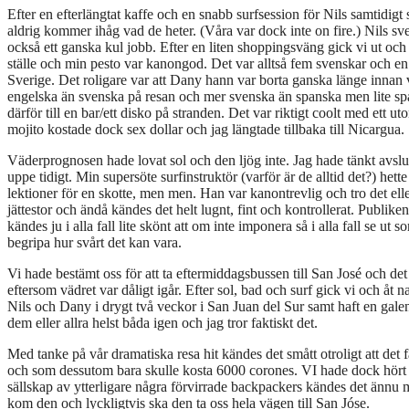
Efter en efterlängtat kaffe och en snabb surfsession för Nils samtidigt
aldrig kommer ihåg vad de heter. (Våra var dock inte on fire.) Nils sv
också ett ganska kul jobb. Efter en liten shoppingsväng gick vi ut och 
ställe och min pesto var kanongod. Det var alltså fem svenskar och 
Sverige. Det roligare var att Dany hann var borta ganska länge innan 
engelska än svenska på resan och mer svenska än spanska men lite spans
därför till en bar/ett disko på stranden. Det var riktigt coolt med e
mojito kostade dock sex dollar och jag längtade tillbaka till Nicargua.
Väderprognosen hade lovat sol och den ljög inte. Jag hade tänkt avsluta
uppe tidigt. Min supersöte surfinstruktör (varför är de alltid det?) hette
lektioner för en skotte, men men. Han var kanontrevlig och tro det eller
jättestor och ändå kändes det helt lugnt, fint och kontrollerat. Publike
kändes ju i alla fall lite skönt att om inte imponera så i alla fall se ut 
begripa hur svårt det kan vara.
Vi hade bestämt oss för att ta eftermiddagsbussen till San José och det 
eftersom vädret var dåligt igår. Efter sol, bad och surf gick vi och åt 
Nils och Dany i drygt två veckor i San Juan del Sur samt haft en galen 
dem eller allra helst båda igen och jag tror faktiskt det.
Med tanke på vår dramatiska resa hit kändes det smått otroligt att det f
och som dessutom bara skulle kosta 6000 corones. VI hade dock hört at
sällskap av ytterligare några förvirrade backpackers kändes det ännu m
kom den och lyckligtvis ska den ta oss hela vägen till San Jóse.