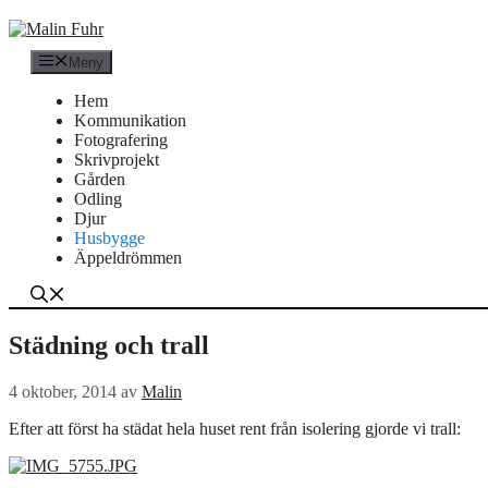
Hoppa
till
innehåll
Meny
Hem
Kommunikation
Fotografering
Skrivprojekt
Gården
Odling
Djur
Husbygge
Äppeldrömmen
Städning och trall
4 oktober, 2014
av
Malin
Efter att först ha städat hela huset rent från isolering gjorde vi trall: