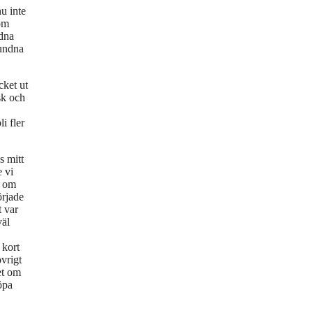
nu inte
som
ndna
bundna
cket ut
sk och
1
i fler
s mitt
e vi
r om
örjade
t var
väl
 kort
vrigt
et om
öpa