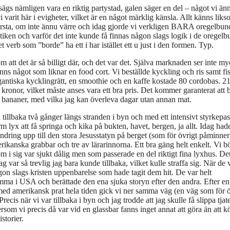
 sägs nämligen vara en riktig partystad, galen säger en del – något vi än
varit här i evigheter, vilket är en något märklig känsla. Allt känns lik
rsta, om inte ännu värre och idag gjorde vi verkligen BARA oregelbu
tiken och varför det inte kunde få finnas någon slags logik i de oregel
et verb som ”borde” ha ett i har istället ett u just i den formen. Typ.
 att det är så billigt där, och det var det. Själva marknaden ser inte my
finns något som liknar en food cort. Vi beställde kyckling och ris samt fi
gigantiska kycklingrätt, en smoothie och en kaffe kostade 80 cordobas. 2
kronor, vilket måste anses vara ett bra pris. Det kommer garanterat att bl
bananer, med vilka jag kan överleva dagar utan annan mat.
 tillbaka två gånger längs stranden i byn och med ett intensivt styrkepas
 lyx att få springa och kika på bukten, havet, bergen, ja allt. Idag had
ndring upp till den stora Jesusstatyn på berget (som för övrigt påminne
ikanska grabbar och tre av lärarinnorna. Ett bra gäng helt enkelt. Vi b
m i sig var sjukt dålig men som passerade en del riktigt fina lyxhus. De
var så trevlig jag bara kunde tillbaka, vilket kulle straffa sig. När de 
gon slags kristen uppenbarelse som hade tagit dem hit. De var helt
emma i USA och berättade den ena sjuka storyn efter den andra. Efter en
 med amerikansk prat hela tiden gick vi ner samma väg (en väg som för ö
ecis när vi var tillbaka i byn och jag trodde att jag skulle få slippa tjat
rsom vi precis då var vid en glassbar fanns inget annat att göra än att k
storier.