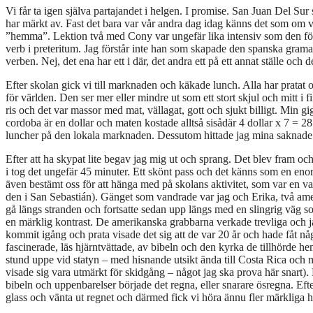
Vi får ta igen själva partajandet i helgen. I promise. San Juan Del Sur
har märkt av. Fast det bara var vår andra dag idag känns det som om vi 
”hemma”. Lektion två med Cony var ungefär lika intensiv som den fö
verb i preteritum. Jag förstår inte han som skapade den spanska grama
verben. Nej, det ena har ett i där, det andra ett på ett annat ställe och d
Efter skolan gick vi till marknaden och käkade lunch. Alla har pratat om
för världen. Den ser mer eller mindre ut som ett stort skjul och mitt i 
ris och det var massor med mat, vällagat, gott och sjukt billigt. Min 
cordoba är en dollar och maten kostade alltså sisådär 4 dollar x 7 = 28 
luncher på den lokala marknaden. Dessutom hittade jag mina saknade 
Efter att ha skypat lite begav jag mig ut och sprang. Det blev fram och
i tog det ungefär 45 minuter. Ett skönt pass och det känns som en enorm
även bestämt oss för att hänga med på skolans aktivitet, som var en va
den i San Sebastián). Gänget som vandrade var jag och Erika, två amer
gå längs stranden och fortsatte sedan upp längs med en slingrig väg so
en märklig kontrast. De amerikanska grabbarna verkade trevliga och jag 
kommit igång och prata visade det sig att de var 20 år och hade fåt nå
fascinerade, läs hjärntvättade, av bibeln och den kyrka de tillhörde h
stund uppe vid statyn – med hisnande utsikt ända till Costa Rica och
visade sig vara utmärkt för skidgång – något jag ska prova här snart). Pr
bibeln och uppenbarelser började det regna, eller snarare ösregna. Efte
glass och vänta ut regnet och därmed fick vi höra ännu fler märkliga hi