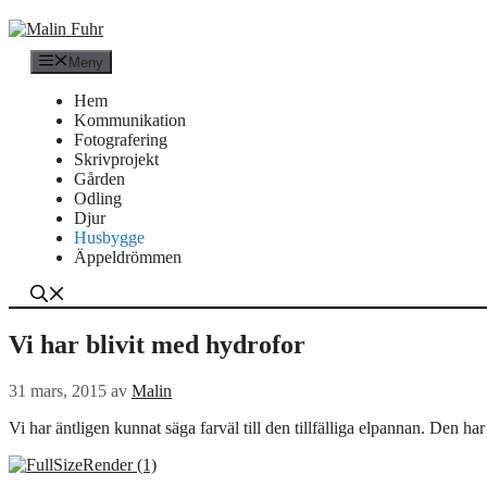
Hoppa
till
innehåll
Meny
Hem
Kommunikation
Fotografering
Skrivprojekt
Gården
Odling
Djur
Husbygge
Äppeldrömmen
Vi har blivit med hydrofor
31 mars, 2015
av
Malin
Vi har äntligen kunnat säga farväl till den tillfälliga elpannan. Den h