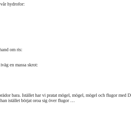
 vår hydrofor:
 hand om ris:
t iväg en massa skrot:
brädor bara. Istället har vi pratat mögel, mögel, mögel och flugor med 
an istället börjat oroa sig över flugor …