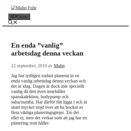
Hoppa
till
innehåll
Meny
En enda ”vanlig”
arbetsdag denna veckan
22 september, 2010
av
Malin
Jag har tydligen endast planerat in en
enda vanlig arbetsdag denna veckan och
det är idag. Dagen är dock inte speciellt
vanlig då den även innehåller
spanskalektion, bodypump och
salsa/zumba. Har därför fått ligga i och är
snart mycket nöjd över att ha bockat av
flera viktiga planeringsgrejer. Tro det
eller ej, men det verkar som att jag har en
planering som håller.