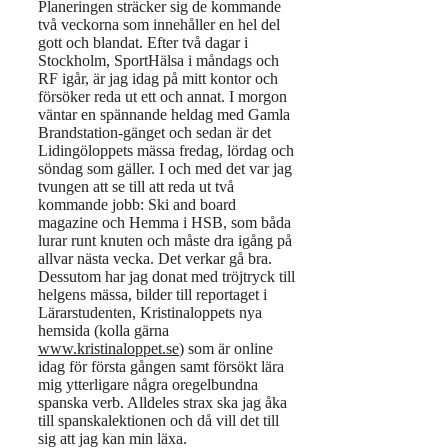
Planeringen sträcker sig de kommande
två veckorna som innehåller en hel del
gott och blandat. Efter två dagar i
Stockholm, SportHälsa i måndags och
RF igår, är jag idag på mitt kontor och
försöker reda ut ett och annat. I morgon
väntar en spännande heldag med Gamla
Brandstation-gänget och sedan är det
Lidingöloppets mässa fredag, lördag och
söndag som gäller. I och med det var jag
tvungen att se till att reda ut två
kommande jobb: Ski and board
magazine och Hemma i HSB, som båda
lurar runt knuten och måste dra igång på
allvar nästa vecka. Det verkar gå bra.
Dessutom har jag donat med tröjtryck till
helgens mässa, bilder till reportaget i
Lärarstudenten, Kristinaloppets nya
hemsida (kolla gärna
www.kristinaloppet.se
) som är online
idag för första gången samt försökt lära
mig ytterligare några oregelbundna
spanska verb. Alldeles strax ska jag åka
till spanskalektionen och då vill det till
sig att jag kan min läxa.