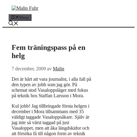
Hoppa
till
innehåll
Meny
Fem träningspass på en
helg
7 december, 2009
av
Malin
Det är hårt att vara journalist, i alla fall på
den typen av jobb som jag gör. På
schemat stod Vasaloppsläger med fokus
på teknik hos Staffan Larsson i Mora.
Kul jobb! Jag tillbringade första helgen i
december i Mora tillsammans med 35
väldigt taggade Vasaloppsåkare. Själv är
jag inte så värst taggad på just
Vasaloppet, men att åka längdskidor och
att försöka få till någon form av teknik