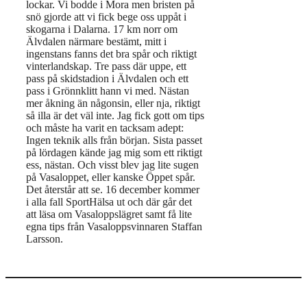
lockar. Vi bodde i Mora men bristen på
snö gjorde att vi fick bege oss uppåt i
skogarna i Dalarna. 17 km norr om
Älvdalen närmare bestämt, mitt i
ingenstans fanns det bra spår och riktigt
vinterlandskap. Tre pass där uppe, ett
pass på skidstadion i Älvdalen och ett
pass i Grönnklitt hann vi med. Nästan
mer åkning än någonsin, eller nja, riktigt
så illa är det väl inte. Jag fick gott om tips
och måste ha varit en tacksam adept:
Ingen teknik alls från början. Sista passet
på lördagen kände jag mig som ett riktigt
ess, nästan. Och visst blev jag lite sugen
på Vasaloppet, eller kanske Öppet spår.
Det återstår att se. 16 december kommer
i alla fall SportHälsa ut och där går det
att läsa om Vasaloppslägret samt få lite
egna tips från Vasaloppsvinnaren Staffan
Larsson.