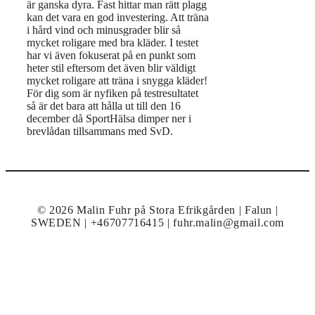
är ganska dyra. Fast hittar man rätt plagg
kan det vara en god investering. Att träna
i hård vind och minusgrader blir så
mycket roligare med bra kläder. I testet
har vi även fokuserat på en punkt som
heter stil eftersom det även blir väldigt
mycket roligare att träna i snygga kläder!
För dig som är nyfiken på testresultatet
så är det bara att hålla ut till den 16
december då SportHälsa dimper ner i
brevlådan tillsammans med SvD.
© 2026 Malin Fuhr på Stora Efrikgården | Falun |
SWEDEN | +46707716415 | fuhr.malin@gmail.com