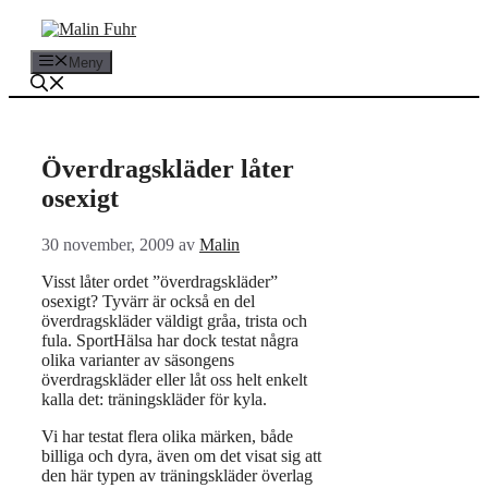
Hoppa
till
innehåll
Meny
Överdragskläder låter
osexigt
30 november, 2009
av
Malin
Visst låter ordet ”överdragskläder”
osexigt? Tyvärr är också en del
överdragskläder väldigt gråa, trista och
fula. SportHälsa har dock testat några
olika varianter av säsongens
överdragskläder eller låt oss helt enkelt
kalla det: träningskläder för kyla.
Vi har testat flera olika märken, både
billiga och dyra, även om det visat sig att
den här typen av träningskläder överlag