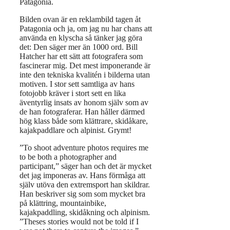
Patagonia.
Bilden ovan är en reklambild tagen åt
Patagonia och ja, om jag nu har chans att
använda en klyscha så tänker jag göra
det: Den säger mer än 1000 ord. Bill
Hatcher har ett sätt att fotografera som
fascinerar mig. Det mest imponerande är
inte den tekniska kvalitén i bilderna utan
motiven. I stor sett samtliga av hans
fotojobb kräver i stort sett en lika
äventyrlig insats av honom själv som av
de han fotograferar. Han håller därmed
hög klass både som klättrare, skidåkare,
kajakpaddlare och alpinist. Grymt!
”To shoot adventure photos requires me
to be both a photographer and
participant,” säger han och det är mycket
det jag imponeras av. Hans förmåga att
själv utöva den extremsport han skildrar.
Han beskriver sig som som mycket bra
på klättring, mountainbike,
kajakpaddling, skidåkning och alpinism.
”Theses stories would not be told if I