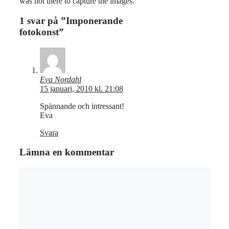
was not there to capture the images.”
1 svar på ”Imponerande
fotokonst”
Eva Nordahl
15 januari, 2010 kl. 21:08
Spännande och intressant!
Eva
Svara
Lämna en kommentar
Kommentar