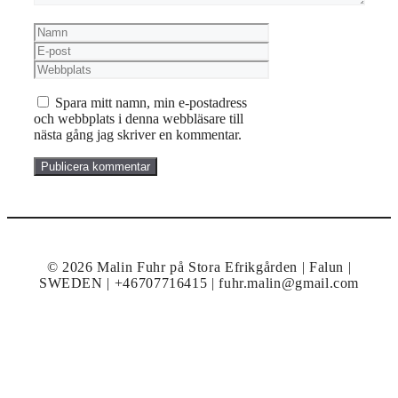
Namn
E-
post
Webbplats
Spara mitt namn, min e-postadress
och webbplats i denna webbläsare till
nästa gång jag skriver en kommentar.
© 2026 Malin Fuhr på Stora Efrikgården | Falun |
SWEDEN | +46707716415 | fuhr.malin@gmail.com