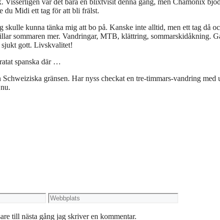
. Visserligen var det bara en blixtvisit denna gång, men Chamonix bjö
u Midi ett tag för att bli frälst.
g skulle kunna tänka mig att bo på. Kanske inte alltid, men ett tag då oc
an gillar sommaren mer. Vandringar, MTB, klättring, sommarskidåkning. G
jukt gott. Livskvalitet!
ratat spanska där …
en Schweiziska gränsen. Har nyss checkat en tre-timmars-vandring med u
 nu.
Webbplats
re till nästa gång jag skriver en kommentar.