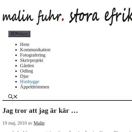
Hoppa
till
innehåll
Meny
Hem
Kommunikation
Fotografering
Skrivprojekt
Gården
Odling
Djur
Husbygge
Äppeldrömmen
Jag tror att jag är kär …
19 maj, 2010
av
Malin