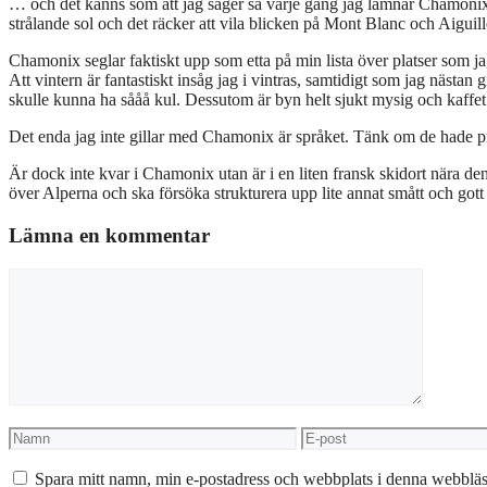
… och det känns som att jag säger så varje gång jag lämnar Chamonix
strålande sol och det räcker att vila blicken på Mont Blanc och Aiguille d
Chamonix seglar faktiskt upp som etta på min lista över platser som ja
Att vintern är fantastiskt insåg jag i vintras, samtidigt som jag näst
skulle kunna ha sååå kul. Dessutom är byn helt sjukt mysig och kaffet s
Det enda jag inte gillar med Chamonix är språket. Tänk om de hade p
Är dock inte kvar i Chamonix utan är i en liten fransk skidort nära d
över Alperna och ska försöka strukturera upp lite annat smått och gott
Lämna en kommentar
Kommentar
Namn
E-
post
Spara mitt namn, min e-postadress och webbplats i denna webbläsa