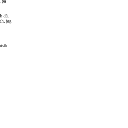
d på
h då.
ah, jag
tsikt