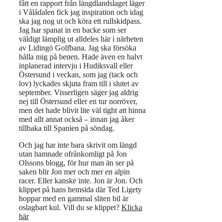
fått en rapport från längdlandslaget läger
i Vålådalen fick jag inspiration och idag
ska jag nog ut och köra ett rullskidpass.
Jag har spanat in en backe som ser
väldigt lämplig ut alldeles här i närheten
av Lidingö Golfbana. Jag ska försöka
hålla mig på benen. Hade även en halvt
inplanerad intervju i Hudiksvall eller
Östersund i veckan, som jag (tack och
lov) lyckades skjuta fram till i slutet av
september. Visserligen säger jag aldrig
nej till Östersund eller en tur norröver,
men det hade blivit lite väl tight att hinna
med allt annat också – innan jag åker
tillbaka till Spanien på söndag.
Och jag har inte bara skrivit om längd
utan hamnade ofrånkomligt på Jon
Olssons blogg, för hur man än ser på
saken blir Jon mer och mer en alpin
racer. Eller kanske inte. Jon är Jon. Och
klippet på hans hemsida där Ted Ligety
hoppar med en gammal sliten bil är
oslagbart kul. Vill du se klippet?
Klicka
här