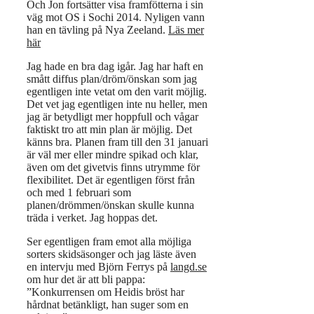
Och Jon fortsätter visa framfötterna i sin
väg mot OS i Sochi 2014. Nyligen vann
han en tävling på Nya Zeeland.
Läs mer
här
Jag hade en bra dag igår. Jag har haft en
smått diffus plan/dröm/önskan som jag
egentligen inte vetat om den varit möjlig.
Det vet jag egentligen inte nu heller, men
jag är betydligt mer hoppfull och vågar
faktiskt tro att min plan är möjlig. Det
känns bra. Planen fram till den 31 januari
är väl mer eller mindre spikad och klar,
även om det givetvis finns utrymme för
flexibilitet. Det är egentligen först från
och med 1 februari som
planen/drömmen/önskan skulle kunna
träda i verket. Jag hoppas det.
Ser egentligen fram emot alla möjliga
sorters skidsäsonger och jag läste även
en intervju med Björn Ferrys på
langd.se
om hur det är att bli pappa:
”Konkurrensen om Heidis bröst har
hårdnat betänkligt, han suger som en