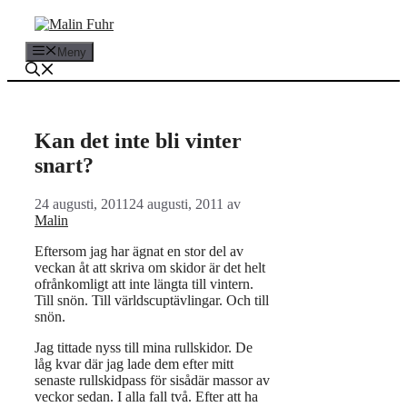
Hoppa
till
innehåll
Meny
Kan det inte bli vinter
snart?
24 augusti, 2011
24 augusti, 2011
av
Malin
Eftersom jag har ägnat en stor del av
veckan åt att skriva om skidor är det helt
ofrånkomligt att inte längta till vintern.
Till snön. Till världscuptävlingar. Och till
snön.
Jag tittade nyss till mina rullskidor. De
låg kvar där jag lade dem efter mitt
senaste rullskidpass för sisådär massor av
veckor sedan. I alla fall två. Efter att ha