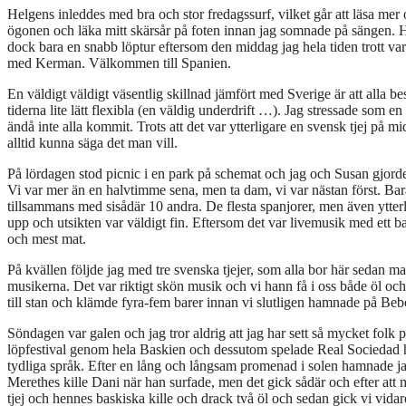
Helgens inleddes med bra och stor fredagssurf, vilket går att läsa mer o
ögonen och läka mitt skärsår på foten innan jag somnade på sängen. H
dock bara en snabb löptur eftersom den middag jag hela tiden trott var
med Kerman. Välkommen till Spanien.
En väldigt väldigt väsentlig skillnad jämfört med Sverige är att alla b
tiderna lite lätt flexibla (en väldig underdrift …). Jag stressade som 
ändå inte alla kommit. Trots att det var ytterligare en svensk tjej på mi
alltid kunna säga det man vill.
På lördagen stod picnic i en park på schemat och jag och Susan gjorde en
Vi var mer än en halvtimme sena, men ta dam, vi var nästan först. Ba
tillsammans med sisådär 10 andra. De flesta spanjorer, men även ytter
upp och utsikten var väldigt fin. Eftersom det var livemusik med ett ba
och mest mat.
På kvällen följde jag med tre svenska tjejer, som alla bor här sedan ma
musikerna. Det var riktigt skön musik och vi hann få i oss både öl och
till stan och klämde fyra-fem barer innan vi slutligen hamnade på Beb
Söndagen var galen och jag tror aldrig att jag har sett så mycket fol
löpfestival genom hela Baskien och dessutom spelade Real Sociedad
tydliga språk. Efter en lång och långsam promenad i solen hamnade jag
Merethes kille Dani när han surfade, men det gick sådär och efter att m
tjej och hennes baskiska kille och drack två öl och sedan gick vi vidare