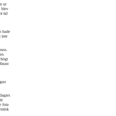
en ur
t blev
t tid
en hade
 inte
buss.
ken
 högt
finast
iguo
-dagars
tt
e fota
entisk