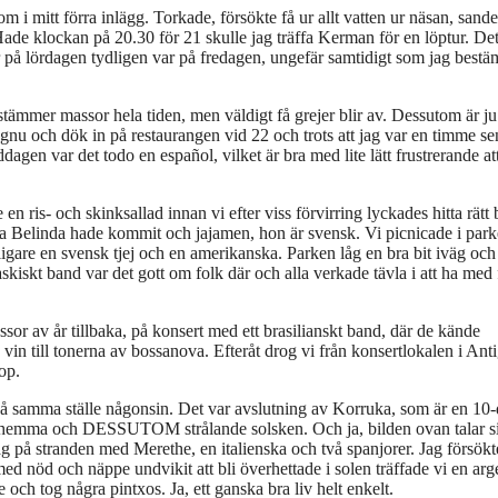
m i mitt förra inlägg. Torkade, försökte få ur allt vatten ur näsan, sand
ade klockan på 20.30 för 21 skulle jag träffa Kerman för en löptur. De
 på lördagen tydligen var på fredagen, ungefär samtidigt som jag bestäm
estämmer massor hela tiden, men väldigt få grejer blir av. Dessutom är ju
en gnu och dök in på restaurangen vid 22 och trots att jag var en timme s
ddagen var det todo en español, vilket är bra med lite lätt frustrerande att
 ris- och skinksallad innan vi efter viss förvirring lyckades hitta rätt 
ra Belinda hade kommit och jajamen, hon är svensk. Vi picnicade i par
ligare en svensk tjej och en amerikanska. Parken låg en bra bit iväg och
skiskt band var det gott om folk där och alla verkade tävla i att ha med 
ssor av år tillbaka, på konsert med ett brasilianskt band, där de kände
 vin till tonerna av bossanova. Efteråt drog vi från konsertlokalen i Ant
op.
k på samma ställe någonsin. Det var avslutning av Korruka, som är en 10
 hemma och DESSUTOM strålande solsken. Och ja, bilden ovan talar si
 på stranden med Merethe, en italienska och två spanjorer. Jag försökt
ed nöd och näppe undvikit att bli överhettade i solen träffade vi en arg
 och tog några pintxos. Ja, ett ganska bra liv helt enkelt.