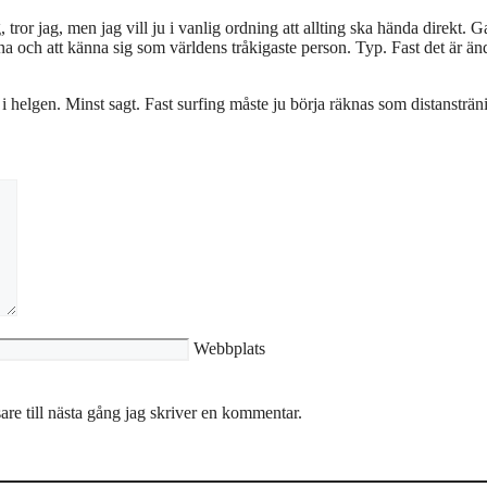
ror jag, men jag vill ju i vanlig ordning att allting ska hända direkt. G
na och att känna sig som världens tråkigaste person. Typ. Fast det är än
 i helgen. Minst sagt. Fast surfing måste ju börja räknas som distansträn
Webbplats
re till nästa gång jag skriver en kommentar.