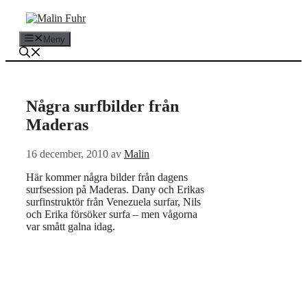
Hoppa
till
innehåll
Meny
Några surfbilder från
Maderas
16 december, 2010
av
Malin
Här kommer några bilder från dagens
surfsession på Maderas. Dany och Erikas
surfinstruktör från Venezuela surfar, Nils
och Erika försöker surfa – men vågorna
var smått galna idag.