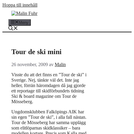
Hoppa till innehåll
Meny
Tour de ski mini
26 november, 2009
av
Malin
Visste du att det finns en ”Tour de ski” i
Sverige. Nej, tänkte väl det. Inte jag
heller, förrän häromdagen då jag gjorde
ett reportage till skidförbundets tidning
Ski & board magazine om Tour de
Mösseberg.
Ungdomsklubben Falköpings AIK har
sin egen ”Tour de ski”, i alla fall nästan.
Tour de Mösseberg har samma upplägg
som elitlöparnas skidklassiker – bara
modellen kortare. Precis som Kalla med