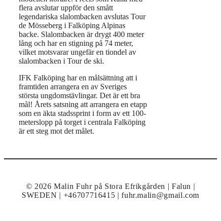
flera avslutar uppför den smått
legendariska slalombacken avslutas Tour
de Mösseberg i Falköping Alpinas
backe. Slalombacken är drygt 400 meter
lång och har en stigning på 74 meter,
vilket motsvarar ungefär en tiondel av
slalombacken i Tour de ski.
IFK Falköping har en målsättning att i
framtiden arrangera en av Sveriges
största ungdomstävlingar. Det är ett bra
mål! Årets satsning att arrangera en etapp
som en äkta stadssprint i form av ett 100-
meterslopp på torget i centrala Falköping
är ett steg mot det målet.
© 2026 Malin Fuhr på Stora Efrikgården | Falun |
SWEDEN | +46707716415 | fuhr.malin@gmail.com