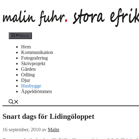
Hoppa
till
innehåll
Meny
Hem
Kommunikation
Fotografering
Skrivprojekt
Gården
Odling
Djur
Husbygge
Äppeldrömmen
Snart dags för Lidingöloppet
16 september, 2010
av
Malin