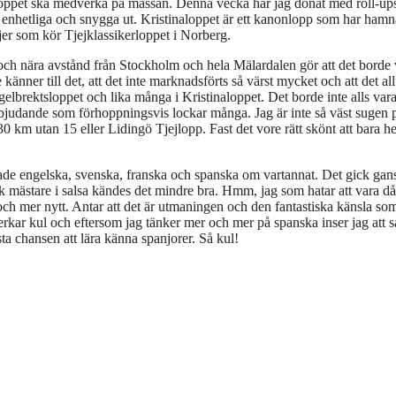
loppet ska medverka på mässan. Denna vecka har jag donat med roll-up
 se enhetliga och snygga ut. Kristinaloppet är ett kanonlopp som har hamnat
jer som kör Tjejklassikerloppet i Norberg.
gt och nära avstånd från Stockholm och hela Mälardalen gör att det borde
känner till det, att det inte marknadsförts så värst mycket och att det all
lbrektsloppet och lika många i Kristinaloppet. Det borde inte alls var
 erbjudande som förhoppningsvis lockar många. Jag är inte så väst sugen p
30 km utan 15 eller Lidingö Tjejlopp. Fast det vore rätt skönt att bara h
tade engelska, svenska, franska och spanska om vartannat. Det gick gan
nsk mästare i salsa kändes det mindre bra. Hmm, jag som hatar att vara då
och mer nytt. Antar att det är utmaningen och den fantastiska känsla so
kar kul och eftersom jag tänker mer och mer på spanska inser jag att s
ästa chansen att lära känna spanjorer. Så kul!