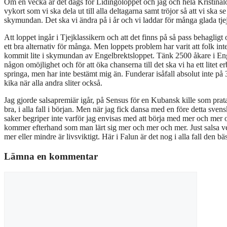
Om en vecka är det dags för Lidingöloppet och jag och hela Kristina
vykort som vi ska dela ut till alla deltagarna samt tröjor så att vi ska
skymundan. Det ska vi ändra på i år och vi laddar för många glada tje
Att loppet ingår i Tjejklassikern och att det finns på så pass behagli
ett bra alternativ för många. Men loppets problem har varit att folk inte 
kommit lite i skymundan av Engelbrektsloppet. Tänk 2500 åkare i Enge
någon omöjlighet och för att öka chanserna till det ska vi ha ett litet
springa, men har inte bestämt mig än. Funderar isåfall absolut inte på 
kika när alla andra sliter också.
Jag gjorde salsapremiär igår, på Sensus för en Kubansk kille som pra
bra, i alla fall i början. Men när jag fick dansa med en före detta sve
saker begriper inte varför jag envisas med att börja med mer och mer 
kommer efterhand som man lärt sig mer och mer och mer. Just salsa ver
mer eller mindre är livsviktigt. Här i Falun är det nog i alla fall den b
Lämna en kommentar
Kommentar