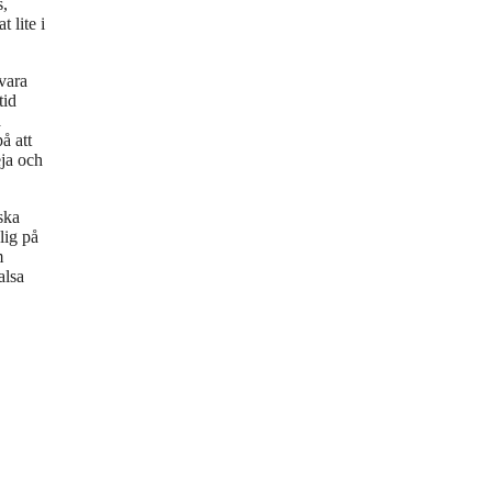
s,
 lite i
 vara
tid
a
å att
eja och
ska
lig på
m
alsa