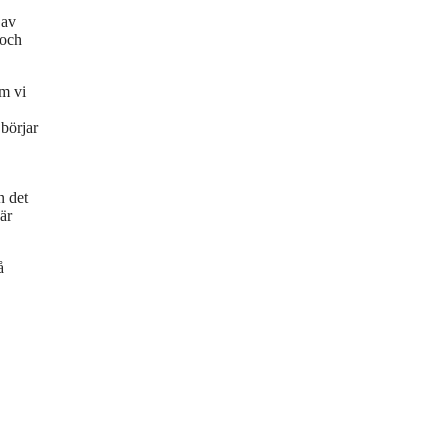
 av
 och
om vi
 börjar
n det
är
å