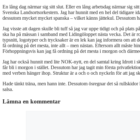
En lång dag närmar sig sitt slut. Eller en lång arbetsdag närmar sig sitt 
Svenska Landsortsorkestern. Jag har hunnit med en hel del tidigare i
dessutom mycket mycket spanska – vilket känns jättekul. Dessutom ha
Jag visste att dagen skulle bli tuff så jag var uppe tidigt och på plats 
ska ha på mässan i samband med Lidingöloppet nästa vecka. Det är roll
typsnitt, logotyper och trycksaker är en lek kan jag informera om att de
få ordning på det mesta, inte allt – men nästan. Eftersom allt måste hinn
Förhoppningsvis kan jag få ordning på det mesta i morgon och därme
Jag har också hunnit med lite NOK-nytt, en del samtal kring Idrott i 
får bli i morgon i stället. Dessutom har jag tagit min första privatlek
med verben hänger ihop. Struktur är a och o och nyckeln för att jag ska 
Hade tänkt träna, men hann inte. Dessutom ösregnar det så rullskidor
salsa.
Lämna en kommentar