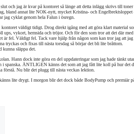
slut och jag är kvar på kontoret så länge att detta inlägg skrivs till toner
dag, bland annat lite NOK-nytt, mycket Kristina- och Engelbrektsloppet
r jag cyklat genom hela Falun i ösregn.
på kontoret väldigt tidigt. Drog direkt igång med att göra klart material s
 ups, vykort, hemsida och tröjor. Och för den som tror att det där med
t är fel. Väldigt fel. Tack vare hjälp från någon som kan tror jag att jag
a tryckas och fixas till nästa torsdag så börjar det bli lite bråttom.
d kunna släppa det.
skolan. Hann dock inte göra en del uppdateringar som jag hade tänkt uta
tion i spanska. ÄNTLIGEN känns det som att jag fått lite koll på hur det d
förstå. Nu blir det plugg till nästa veckas lektion.
 känns lite drygt. I morgon blir det dock både BodyPump och premiär p