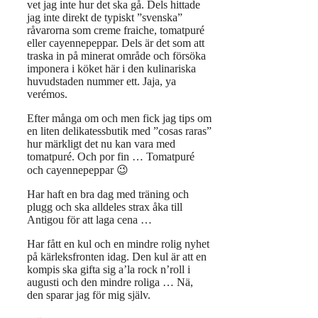
vet jag inte hur det ska gå. Dels hittade
jag inte direkt de typiskt ”svenska”
råvarorna som creme fraiche, tomatpuré
eller cayennepeppar. Dels är det som att
traska in på minerat område och försöka
imponera i köket här i den kulinariska
huvudstaden nummer ett. Jaja, ya
verémos.
Efter många om och men fick jag tips om
en liten delikatessbutik med ”cosas raras”
hur märkligt det nu kan vara med
tomatpuré. Och por fin … Tomatpuré
och cayennepeppar 😉
Har haft en bra dag med träning och
plugg och ska alldeles strax åka till
Antigou för att laga cena …
Har fått en kul och en mindre rolig nyhet
på kärleksfronten idag. Den kul är att en
kompis ska gifta sig a’la rock n’roll i
augusti och den mindre roliga … Nä,
den sparar jag för mig själv.