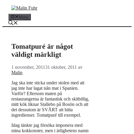
Hoppa
till
innehåll
Meny
Tomatpuré är något
väldigt märkligt
1 november, 2011
31 oktober, 2011
av
Malin
Jag ska inte sticka under stolen med att
jag inte har lagat nån mat i Spanien.
Varför? Eftersom maten på
restaurangerna är fantastisk och skitbillig,
mitt kök liknar Stallebo på Bosön och att
det dessutom är SVÅRT att hitta
ingredienser. Tomatpuré till exempel.
Idag tänkte jag försöka imponera med
mina kokkonster, men i ärlighetens namn