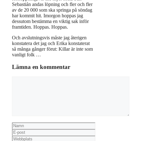
Sebastián andas löpning och fler och fler
av de 20 000 som ska springa på söndag
har kommit hit. Imorgon hoppas jag
dessutom bestämma en viktig sak inför
framtiden. Hoppas. Hoppas.
Och avslutningsvis måste jag återigen
konstatera det jag och Erika konstaterat
så många gånger förut: Killar är inte som
vanligt folk …
Lämna en kommentar
Kommentar
Namn
E-
post
Webbplats