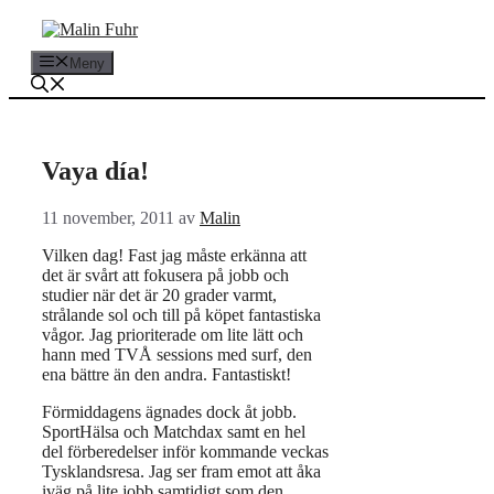
Hoppa
till
innehåll
Meny
Vaya día!
11 november, 2011
av
Malin
Vilken dag! Fast jag måste erkänna att
det är svårt att fokusera på jobb och
studier när det är 20 grader varmt,
strålande sol och till på köpet fantastiska
vågor. Jag prioriterade om lite lätt och
hann med TVÅ sessions med surf, den
ena bättre än den andra. Fantastiskt!
Förmiddagens ägnades dock åt jobb.
SportHälsa och Matchdax samt en hel
del förberedelser inför kommande veckas
Tysklandsresa. Jag ser fram emot att åka
iväg på lite jobb samtidigt som den