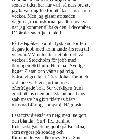
senaste tiden här har varit så pass bra att
jag bävar mig lite för att åka – i nästan tre
veckor. Men jag gissar att staden,
vågorna, människorna, ja allt finns kvar
när jag kommer tillbaka den 4 december.
Då är det snart jul. Galet!
På tisdag åker jag till Tyskland för fem
dagars jobb med kommande års resa till
veteran-VM och efter det blir det två
veckor i Stockholm för jobb med
tidningen Skidinfo. Hemma i Sverige
ligger Zlatan och väntar på mig,
bokstavligen talat. Tack Johan för att du
ordnade världens just nu mest
efterfrågade bok. Ser verkligen fram
emot att läsa den och Zlatan och hans
stab måste ha gjort tidernas bästa
marknadsföringskampanj. Någonsin.
Fast först återstår en helg med lite gott
och blandat. Surf, fix, träning,
födelsedagsmiddag, jobb på Behobia,
som avgörs på söndag och
förhoppningsvis lite mys. Hela San