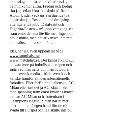
arbetsdagar alltså, eller två arbetsdagar
på mitt kontor alltså. Fredag och lördag
ska jag sedan köra skidskola på Romme
Alpin. Under veckans återstående två
dagar ska jag försöka hinna dra igång
ytterligare två jobb, DalaFrakt och
Fagersta-Posten – två jobb varav jag ser
fram emot det ena lite lite mer. Inget ont
om lastbilar, men det är kanske inte mitt
allra största intresseområde.
Idag har jag även uppdaterat både
www.sporthalsa.se
och
www.matchdax.se
. Det känns riktigt kul
att vara inne på fotbollsplanen igen och
säga vad man säga vill, men fotboll är
hett i svensk media – både svensk och
kanske framför allt den internationella
fotbollen. Eller förlåt, den italienska, AC
Milan eller just det ja AC Zlatan. Ser
med spänning fram emot kvällens match
mellan AC Milan och Tottenham i
Champions league. Zlatan har ju mer
eller mindre på egen hand fört de röd-
svarta till slutspel och jag skulle inte bli