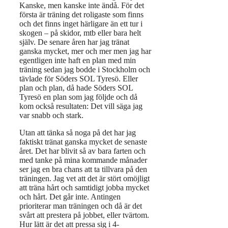
Kanske, men kanske inte ändå. För det
första är träning det roligaste som finns
och det finns inget härligare än ett tur i
skogen – på skidor, mtb eller bara helt
själv. De senare åren har jag tränat
ganska mycket, mer och mer men jag har
egentligen inte haft en plan med min
träning sedan jag bodde i Stockholm och
tävlade för Söders SOL Tyresö. Eller
plan och plan, då hade Söders SOL
Tyresö en plan som jag följde och då
kom också resultaten: Det vill säga jag
var snabb och stark.
Utan att tänka så noga på det har jag
faktiskt tränat ganska mycket de senaste
året. Det har blivit så av bara farten och
med tanke på mina kommande månader
ser jag en bra chans att ta tillvara på den
träningen. Jag vet att det är stört omöjligt
att träna hårt och samtidigt jobba mycket
och hårt. Det går inte. Antingen
prioriterar man träningen och då är det
svårt att prestera på jobbet, eller tvärtom.
Hur lätt är det att pressa sig i 4-