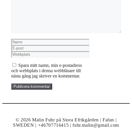
Namn
E-
post
Webbplats
Spara mitt namn, min e-postadress
och webbplats i denna webbläsare till
nästa gång jag skriver en kommentar.
© 2026 Malin Fuhr på Stora Efrikgården | Falun |
SWEDEN | +46707716415 | fuhr.malin@gmail.com