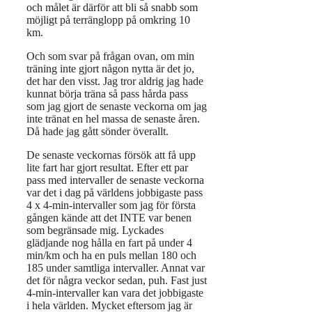
och målet är därför att bli så snabb som
möjligt på terränglopp på omkring 10
km.
Och som svar på frågan ovan, om min
träning inte gjort någon nytta är det jo,
det har den visst. Jag tror aldrig jag hade
kunnat börja träna så pass hårda pass
som jag gjort de senaste veckorna om jag
inte tränat en hel massa de senaste åren.
Då hade jag gått sönder överallt.
De senaste veckornas försök att få upp
lite fart har gjort resultat. Efter ett par
pass med intervaller de senaste veckorna
var det i dag på världens jobbigaste pass
4 x 4-min-intervaller som jag för första
gången kände att det INTE var benen
som begränsade mig. Lyckades
glädjande nog hålla en fart på under 4
min/km och ha en puls mellan 180 och
185 under samtliga intervaller. Annat var
det för några veckor sedan, puh. Fast just
4-min-intervaller kan vara det jobbigaste
i hela världen. Mycket eftersom jag är