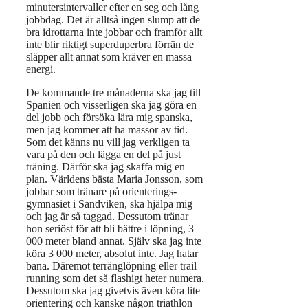
minutersintervaller efter en seg och lång
jobbdag. Det är alltså ingen slump att de
bra idrottarna inte jobbar och framför allt
inte blir riktigt superduperbra förrän de
släpper allt annat som kräver en massa
energi.
De kommande tre månaderna ska jag till
Spanien och visserligen ska jag göra en
del jobb och försöka lära mig spanska,
men jag kommer att ha massor av tid.
Som det känns nu vill jag verkligen ta
vara på den och lägga en del på just
träning. Därför ska jag skaffa mig en
plan. Världens bästa Maria Jonsson, som
jobbar som tränare på orienterings-
gymnasiet i Sandviken, ska hjälpa mig
och jag är så taggad. Dessutom tränar
hon seriöst för att bli bättre i löpning, 3
000 meter bland annat. Själv ska jag inte
köra 3 000 meter, absolut inte. Jag hatar
bana. Däremot terränglöpning eller trail
running som det så flashigt heter numera.
Dessutom ska jag givetvis även köra lite
orientering och kanske någon triathlon