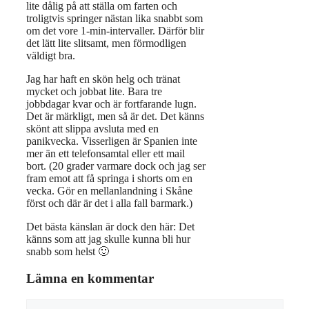
lite dålig på att ställa om farten och
troligtvis springer nästan lika snabbt som
om det vore 1-min-intervaller. Därför blir
det lätt lite slitsamt, men förmodligen
väldigt bra.
Jag har haft en skön helg och tränat
mycket och jobbat lite. Bara tre
jobbdagar kvar och är fortfarande lugn.
Det är märkligt, men så är det. Det känns
skönt att slippa avsluta med en
panikvecka. Visserligen är Spanien inte
mer än ett telefonsamtal eller ett mail
bort. (20 grader varmare dock och jag ser
fram emot att få springa i shorts om en
vecka. Gör en mellanlandning i Skåne
först och där är det i alla fall barmark.)
Det bästa känslan är dock den här: Det
känns som att jag skulle kunna bli hur
snabb som helst 🙂
Lämna en kommentar
Kommentar