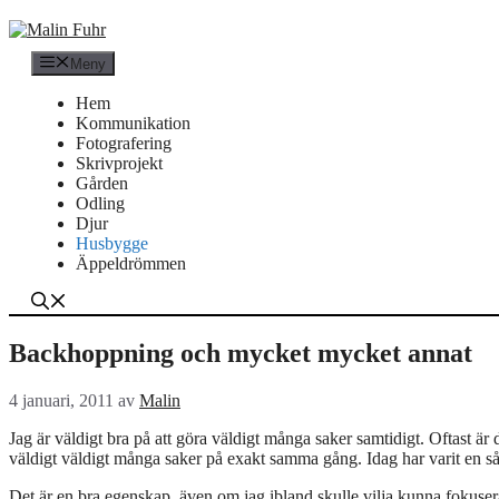
Hoppa
till
innehåll
Meny
Hem
Kommunikation
Fotografering
Skrivprojekt
Gården
Odling
Djur
Husbygge
Äppeldrömmen
Backhoppning och mycket mycket annat
4 januari, 2011
av
Malin
Jag är väldigt bra på att göra väldigt många saker samtidigt. Oftast är d
väldigt väldigt många saker på exakt samma gång. Idag har varit en s
Det är en bra egenskap, även om jag ibland skulle vilja kunna fokusera 