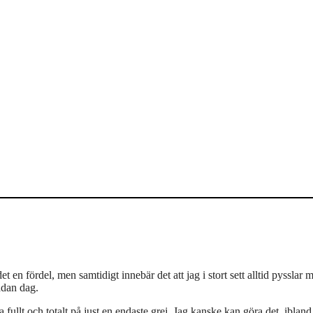
et en fördel, men samtidigt innebär det att jag i stort sett alltid pysslar 
ådan dag.
fullt och totalt på just en endaste grej. Jag kanske kan göra det, ibland 