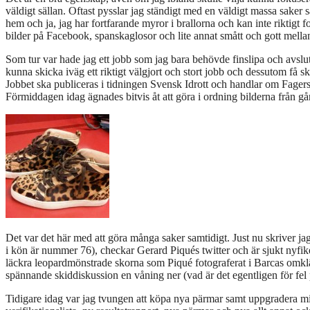
väldigt sällan. Oftast pysslar jag ständigt med en väldigt massa saker
hem och ja, jag har fortfarande myror i brallorna och kan inte riktigt f
bilder på Facebook, spanskaglosor och lite annat smått och gott mella
Som tur var hade jag ett jobb som jag bara behövde finslipa och avslut
kunna skicka iväg ett riktigt välgjort och stort jobb och dessutom få 
Jobbet ska publiceras i tidningen Svensk Idrott och handlar om Fage
Förmiddagen idag ägnades bitvis åt att göra i ordning bilderna från går
Det var det här med att göra många saker samtidigt. Just nu skriver jag
i kön är nummer 76), checkar Gerard Piqués twitter och är sjukt nyfi
läckra leopardmönstrade skorna som Piqué fotograferat i Barcas omkl
spännande skiddiskussion en våning ner (vad är det egentligen för fel
Tidigare idag var jag tvungen att köpa nya pärmar samt uppgradera m