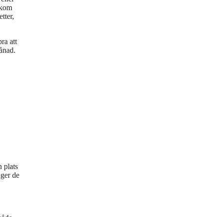
 kom
tter,
ra att
månad.
n plats
äger de