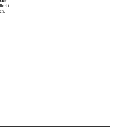
 både
direkt
en.