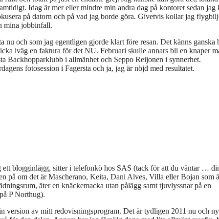
 samtidigt. Idag är mer eller mindre min andra dag på kontoret sedan jag
okusera på datorn och på vad jag borde göra. Givetvis kollar jag flygbilje
n mina jobbinfall.
a nu och som jag egentligen gjorde klart före resan. Det känns ganska b
skicka iväg en faktura för det NU. Februari skulle annars bli en knaper 
rsta Backhopparklubb i allmänhet och Seppo Reijonen i synnerhet.
dagens fotosession i Fagersta och ja, jag är nöjd med resultatet.
 ett blogginlägg, sitter i telefonkö hos SAS (tack för att du väntar … di
ken på om det är Mascherano, Keita, Dani Alves, Villa eller Bojan som 
ädningsrum, äter en knäckemacka utan pålägg samt tjuvlyssnar på en
 på P Northug).
in version av mitt redovisningsprogram. Det är tydligen 2011 nu och ny