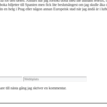
ckså för den delen. Annars har jag försökt dona med lite allmänt resefix,
boka biljetter till Spanien men fick lite beslutsångest om jag skulle åka 
 en helg i Prag eller någon annan Europeisk stad när jag ändå är i luft
Webbplats
re till nästa gång jag skriver en kommentar.