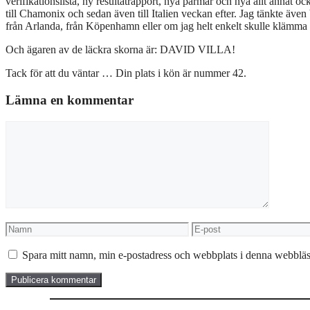
verifikationslista, ny resultatrapport, nya pärmar och nya allt annat o
till Chamonix och sedan även till Italien veckan efter. Jag tänkte även 
från Arlanda, från Köpenhamn eller om jag helt enkelt skulle klämma in
Och ägaren av de läckra skorna är: DAVID VILLA!
Tack för att du väntar … Din plats i kön är nummer 42.
Lämna en kommentar
Kommentar
Namn
E-
post
Spara mitt namn, min e-postadress och webbplats i denna webbläsa