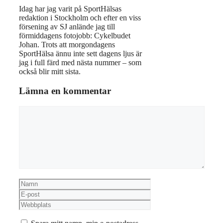
Idag har jag varit på SportHälsas
redaktion i Stockholm och efter en viss
försening av SJ anlände jag till
förmiddagens fotojobb: Cykelbudet
Johan. Trots att morgondagens
SportHälsa ännu inte sett dagens ljus är
jag i full färd med nästa nummer – som
också blir mitt sista.
Lämna en kommentar
Kommentar
Namn
E-
post
Webbplats