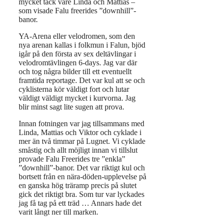
mycket tack vare Linda och Mattias –
som visade Falu freerides ”downhill”-
banor.
YA-Arena eller velodromen, som den
nya arenan kallas i folkmun i Falun, bjöd
igår på den första av sex deltävlingar i
velodromtävlingen 6-days. Jag var där
och tog några bilder till ett eventuellt
framtida reportage. Det var kul att se och
cyklisterna kör väldigt fort och lutar
väldigt väldigt mycket i kurvorna. Jag
blir minst sagt lite sugen att prova.
Innan fotningen var jag tillsammans med
Linda, Mattias och Viktor och cyklade i
mer än två timmar på Lugnet. Vi cyklade
småstig och allt möjligt innan vi tillslut
provade Falu Freerides tre ”enkla”
”downhill”-banor. Det var riktigt kul och
bortsett från en nära-döden-upplevelse på
en ganska hög träramp precis på slutet
gick det riktigt bra. Som tur var lyckades
jag få tag på ett träd … Annars hade det
varit långt ner till marken.