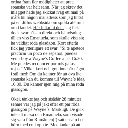
ordna fram fler möjligheter att prata
spanska var helt sann. När jag skrev det
inlägget hade jag skickat iväg ett mail på
måfå till någon mailadress som jag hittat
på en diffus webbsida om språkcafé runt
om i landet.
Här hittar ni den.
Jag fick
dock svar nästan direkt och hänvisning
till en viss Emanuela, som skulle visa sig
ha väldigt röda glasögon. Kort efteråt
fick jag ytterligare ett svar: ”Si te apetece
practicar un poco de español, puedes
venir hoy a Wayne’s Coffee a las 16.30.
Me puedes reconocer por mis gafas
rojas.” Vilket kort och gott innebär något
i stil med: Om du känner för att öva lite
spanska kan du komma till Wayne´s idag
16.30. Du känner igen mig på mina röda
glasögon.
Okej, tänkte jag och sisådär 28 minuter
senare var jag på jakt efter ett par röda
glasögon på Wayne´s. Märkligt. De gick
inte att missa och Emanuela, som visade
sig vara från Rumänien(!) satt ensam i ett
hörn med en kopp te. Med tanke på att