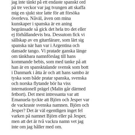
jag inte tänkt på ett endaste spanskt ord
på tre veckor var jag tvungen att skaffa
mig en sjukt stor latte för att försöka
överleva. Nåväl, även om mina
kunskaper i spanska är en aning
begränsade så gick det hela tro det eller
ej förhållandevis bra. Dessutom fick vi
sällskap av en gitarrlärare, som lärt sig
spanska när han var i Argentina och
dansade tango. Vi pratade ganska länge
om tänkbara namnförslag till hans
kommande bebis, som med tanke på att
han är en spansktalande svensk som bott
i Danmark i åtta år och att hans sambo är
tyska som både pratar spanska, svenska
och norska flytande bör ha viss
internationell prägel (Malin går därmed
fetbort). Det mest intressanta var att
Emanuela tyckte att Björn och Jesper var
de vackraste svenska namnen. Björn och
Jesper? Det är väl egentligen inget fel
varken på namnet Björn eller på Jesper,
men att det är två vackra namn vet jag
inte om jag håller med om.