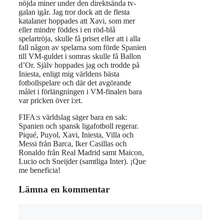
nöjda miner under den direktsända tv-
galan igår. Jag tror dock att de flesta
katalaner hoppades att Xavi, som mer
eller mindre föddes i en röd-blå
spelartröja, skulle få priset eller att i alla
fall någon av spelarna som förde Spanien
till VM-guldet i somras skulle få Ballon
d’Or. Själv hoppades jag och trodde på
Iniesta, enligt mig världens bästa
fotbollspelare och där det avgörande
målet i förlängningen i VM-finalen bara
var pricken över i:et.
FIFA:s världslag säger bara en sak:
Spanien och spansk ligafotboll regerar.
Piqué, Puyol, Xavi, Iniesta, Villa och
Messi från Barca, Iker Casillas och
Ronaldo från Real Madrid samt Maicon,
Lucio och Sneijder (samtliga Inter). ¡Que
me beneficia!
Lämna en kommentar
Kommentar