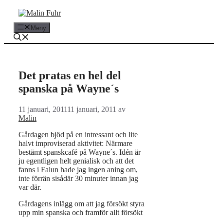
Hoppa
till
innehåll
Meny
Det pratas en hel del
spanska på Wayne´s
11 januari, 2011
11 januari, 2011
av
Malin
Gårdagen bjöd på en intressant och lite
halvt improviserad aktivitet: Närmare
bestämt spanskcafé på Wayne´s. Idén är
ju egentligen helt genialisk och att det
fanns i Falun hade jag ingen aning om,
inte förrän sisådär 30 minuter innan jag
var där.
Gårdagens inlägg om att jag försökt styra
upp min spanska och framför allt försökt