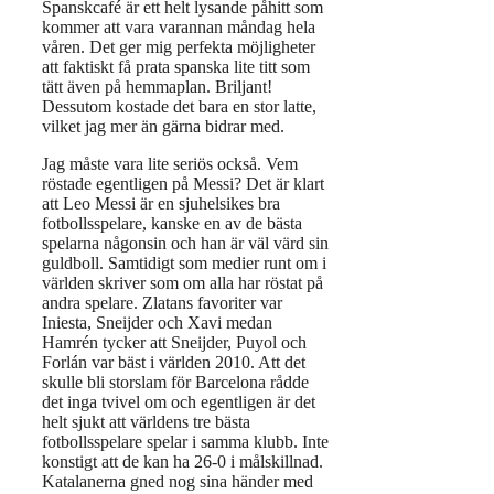
Spanskcafé är ett helt lysande påhitt som
kommer att vara varannan måndag hela
våren. Det ger mig perfekta möjligheter
att faktiskt få prata spanska lite titt som
tätt även på hemmaplan. Briljant!
Dessutom kostade det bara en stor latte,
vilket jag mer än gärna bidrar med.
Jag måste vara lite seriös också. Vem
röstade egentligen på Messi? Det är klart
att Leo Messi är en sjuhelsikes bra
fotbollsspelare, kanske en av de bästa
spelarna någonsin och han är väl värd sin
guldboll. Samtidigt som medier runt om i
världen skriver som om alla har röstat på
andra spelare. Zlatans favoriter var
Iniesta, Sneijder och Xavi medan
Hamrén tycker att Sneijder, Puyol och
Forlán var bäst i världen 2010. Att det
skulle bli storslam för Barcelona rådde
det inga tvivel om och egentligen är det
helt sjukt att världens tre bästa
fotbollsspelare spelar i samma klubb. Inte
konstigt att de kan ha 26-0 i målskillnad.
Katalanerna gned nog sina händer med