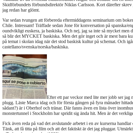
Skidförbundets förbundsdirektör Niklas Carlsson. Kort därefter skre
jag redan har glömt.
Var sedan tvungen att förbereda eftermiddagens seminarium om boken
Chile. Intressant! Träffade sedan Jone för konversation på spanska/enge
oundvikligt euskera, ja baskiska. Och nej, jag sa inte så mycket men de
så blir det MYCKET baskiska. Men det gör inget och är mest bara kul, 
på temat i skolan idag när det stod baskisk kultur på schemat. Och igå
castellano/svenska/norska/baskiska.
Efter ett par veckor med lite mer jobb ser jag
plugg. Läste Marca idag och för första gången på fyra månader hittade 
sådant?) är i Oberhof och tränar. Där fanns även en lista över inomhu
monstertunnel i Stockholm har spridit sig ända hit. Men är det verkli
Fick även reda på vad det avslutande arbetet i en av kurserna handlar 
Tänk, att få titta på film och att det faktiskt är det jag pluggar. Utmärk