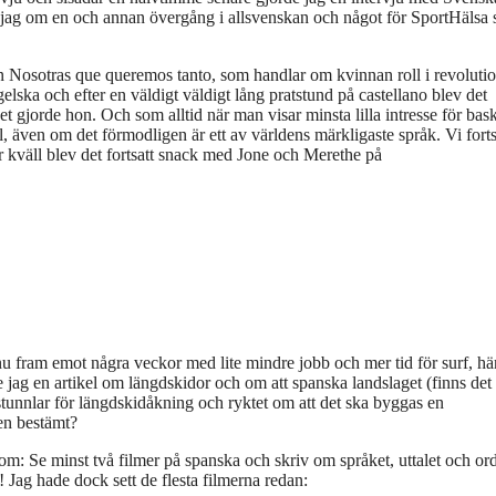
v jag om en och annan övergång i allsvenskan och något för SportHälsa
 Nosotras que queremos tanto, som handlar om kvinnan roll i revoluti
lska och efter en väldigt väldigt lång pratstund på castellano blev det
t gjorde hon. Och som alltid när man visar minsta lilla intresse för bas
även om det förmodligen är ett av världens märkligaste språk. Vi forts
r kväll blev det fortsatt snack med Jone och Merethe på
 nu fram emot några veckor med lite mindre jobb och mer tid för surf, h
jag en artikel om längdskidor och om att spanska landslaget (finns det 
stunnlar för längdskidåkning och ryktet om att det ska byggas en
gen bestämt?
om: Se minst två filmer på spanska och skriv om språket, uttalet och ord
t! Jag hade dock sett de flesta filmerna redan: