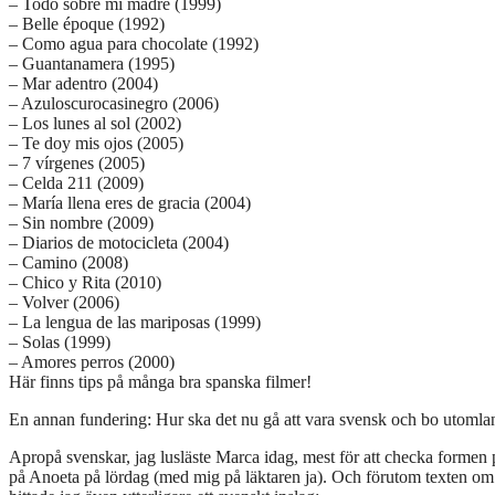
– Todo sobre mi madre (1999)
– Belle époque (1992)
– Como agua para chocolate (1992)
– Guantanamera (1995)
– Mar adentro (2004)
– Azuloscurocasinegro (2006)
– Los lunes al sol (2002)
– Te doy mis ojos (2005)
– 7 vírgenes (2005)
– Celda 211 (2009)
– María llena eres de gracia (2004)
– Sin nombre (2009)
– Diarios de motocicleta (2004)
– Camino (2008)
– Chico y Rita (2010)
– Volver (2006)
– La lengua de las mariposas (1999)
– Solas (1999)
– Amores perros (2000)
Här finns tips på många bra spanska filmer!
En annan fundering: Hur ska det nu gå att vara svensk och bo utoml
Apropå svenskar, jag lusläste Marca idag, mest för att checka forme
på Anoeta på lördag (med mig på läktaren ja). Och förutom texten 