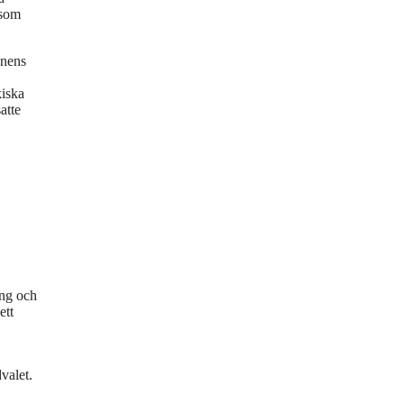
 som
onens
kiska
atte
äng och
ett
valet.