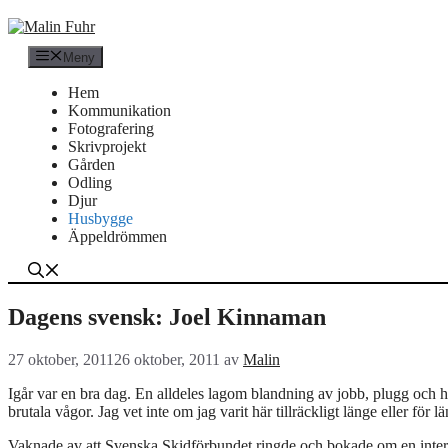
Hoppa
till
innehåll
Meny
Hem
Kommunikation
Fotografering
Skrivprojekt
Gården
Odling
Djur
Husbygge
Äppeldrömmen
Dagens svensk: Joel Kinnaman
27 oktober, 2011
26 oktober, 2011
av
Malin
Igår var en bra dag. En alldeles lagom blandning av jobb, plugg och h
brutala vågor. Jag vet inte om jag varit här tillräckligt länge eller för 
Vaknade av att Svenska Skidförbundet ringde och bokade om en interv