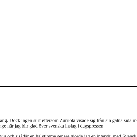
äng. Dock ingen surf eftersom Zurriola visade sig från sin galna sida 
länge när jag blir glad över svenska inslag i dagspressen.
ju och sisådär en halvtimme senare gjorde jag en intervju med Svensk