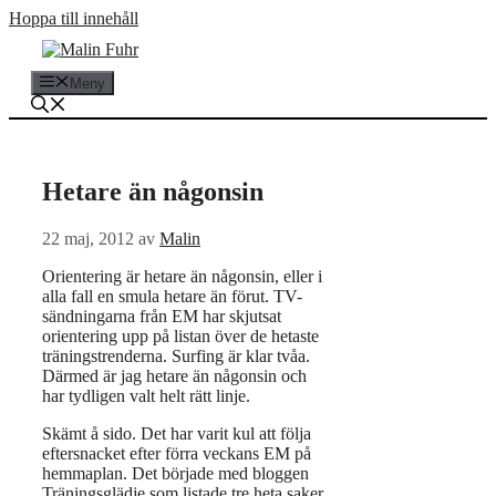
Hoppa till innehåll
Meny
Hetare än någonsin
22 maj, 2012
av
Malin
Orientering är hetare än någonsin, eller i
alla fall en smula hetare än förut. TV-
sändningarna från EM har skjutsat
orientering upp på listan över de hetaste
träningstrenderna. Surfing är klar tvåa.
Därmed är jag hetare än någonsin och
har tydligen valt helt rätt linje.
Skämt å sido. Det har varit kul att följa
eftersnacket efter förra veckans EM på
hemmaplan. Det började med bloggen
Träningsglädje som listade tre heta saker