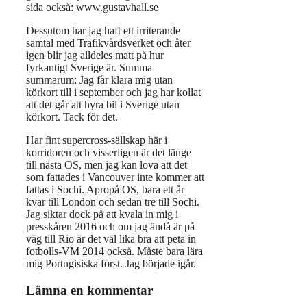
sida också:
www.gustavhall.se
Dessutom har jag haft ett irriterande
samtal med Trafikvårdsverket och åter
igen blir jag alldeles matt på hur
fyrkantigt Sverige är. Summa
summarum: Jag får klara mig utan
körkort till i september och jag har kollat
att det går att hyra bil i Sverige utan
körkort. Tack för det.
Har fint supercross-sällskap här i
korridoren och visserligen är det länge
till nästa OS, men jag kan lova att det
som fattades i Vancouver inte kommer att
fattas i Sochi. Apropå OS, bara ett år
kvar till London och sedan tre till Sochi.
Jag siktar dock på att kvala in mig i
presskåren 2016 och om jag ändå är på
väg till Rio är det väl lika bra att peta in
fotbolls-VM 2014 också. Måste bara lära
mig Portugisiska först. Jag började igår.
Lämna en kommentar