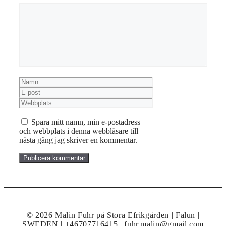
Kommentar
Namn
E-
post
Webbplats
Spara mitt namn, min e-postadress
och webbplats i denna webbläsare till
nästa gång jag skriver en kommentar.
© 2026 Malin Fuhr på Stora Efrikgården | Falun |
SWEDEN | +46707716415 | fuhr.malin@gmail.com