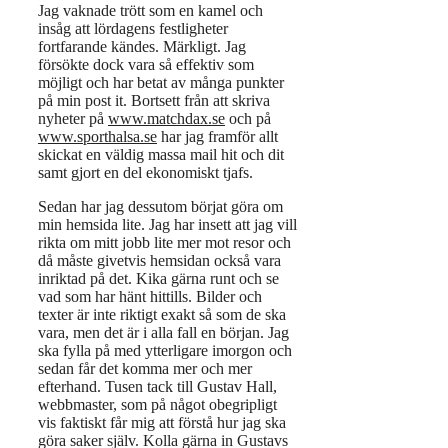
Jag vaknade trött som en kamel och
insåg att lördagens festligheter
fortfarande kändes. Märkligt. Jag
försökte dock vara så effektiv som
möjligt och har betat av många punkter
på min post it. Bortsett från att skriva
nyheter på
www.matchdax.se
och på
www.sporthalsa.se
har jag framför allt
skickat en väldig massa mail hit och dit
samt gjort en del ekonomiskt tjafs.
Sedan har jag dessutom börjat göra om
min hemsida lite. Jag har insett att jag vill
rikta om mitt jobb lite mer mot resor och
då måste givetvis hemsidan också vara
inriktad på det. Kika gärna runt och se
vad som har hänt hittills. Bilder och
texter är inte riktigt exakt så som de ska
vara, men det är i alla fall en början. Jag
ska fylla på med ytterligare imorgon och
sedan får det komma mer och mer
efterhand. Tusen tack till Gustav Hall,
webbmaster, som på något obegripligt
vis faktiskt får mig att förstå hur jag ska
göra saker själv. Kolla gärna in Gustavs