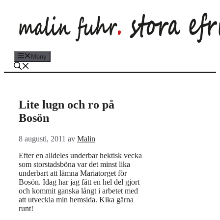
Hoppa
till
innehåll
Meny
Lite lugn och ro på
Bosön
8 augusti, 2011
av
Malin
Efter en alldeles underbar hektisk vecka
som storstadsböna var det minst lika
underbart att lämna Mariatorget för
Bosön. Idag har jag fått en hel del gjort
och kommit ganska långt i arbetet med
att utveckla min hemsida. Kika gärna
runt!