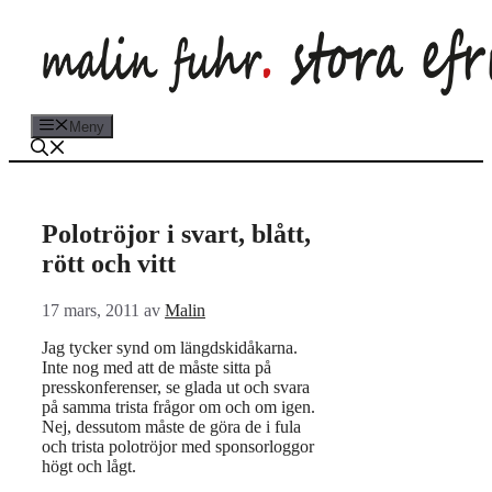
Hoppa
till
innehåll
Meny
Polotröjor i svart, blått,
rött och vitt
17 mars, 2011
av
Malin
Jag tycker synd om längdskidåkarna.
Inte nog med att de måste sitta på
presskonferenser, se glada ut och svara
på samma trista frågor om och om igen.
Nej, dessutom måste de göra de i fula
och trista polotröjor med sponsorloggor
högt och lågt.