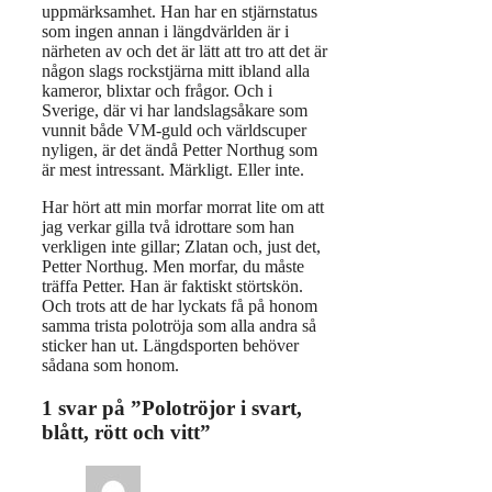
uppmärksamhet. Han har en stjärnstatus
som ingen annan i längdvärlden är i
närheten av och det är lätt att tro att det är
någon slags rockstjärna mitt ibland alla
kameror, blixtar och frågor. Och i
Sverige, där vi har landslagsåkare som
vunnit både VM-guld och världscuper
nyligen, är det ändå Petter Northug som
är mest intressant. Märkligt. Eller inte.
Har hört att min morfar morrat lite om att
jag verkar gilla två idrottare som han
verkligen inte gillar; Zlatan och, just det,
Petter Northug. Men morfar, du måste
träffa Petter. Han är faktiskt störtskön.
Och trots att de har lyckats få på honom
samma trista polotröja som alla andra så
sticker han ut. Längdsporten behöver
sådana som honom.
1 svar på ”Polotröjor i svart,
blått, rött och vitt”