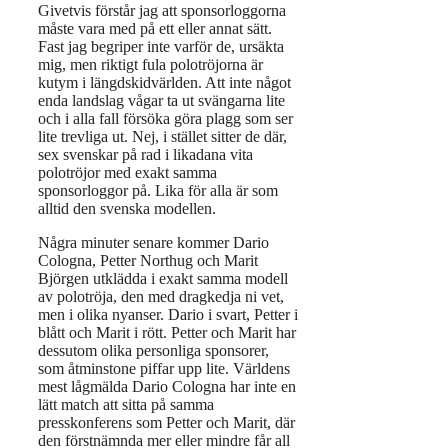
Givetvis förstår jag att sponsorloggorna
måste vara med på ett eller annat sätt.
Fast jag begriper inte varför de, ursäkta
mig, men riktigt fula polotröjorna är
kutym i längdskidvärlden. Att inte något
enda landslag vågar ta ut svängarna lite
och i alla fall försöka göra plagg som ser
lite trevliga ut. Nej, i stället sitter de där,
sex svenskar på rad i likadana vita
polotröjor med exakt samma
sponsorloggor på. Lika för alla är som
alltid den svenska modellen.
Några minuter senare kommer Dario
Cologna, Petter Northug och Marit
Björgen utklädda i exakt samma modell
av polotröja, den med dragkedja ni vet,
men i olika nyanser. Dario i svart, Petter i
blått och Marit i rött. Petter och Marit har
dessutom olika personliga sponsorer,
som åtminstone piffar upp lite. Världens
mest lågmälda Dario Cologna har inte en
lätt match att sitta på samma
presskonferens som Petter och Marit, där
den förstnämnda mer eller mindre får all