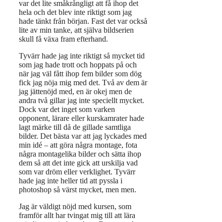
var det lite småkrångligt att få ihop det
hela och det blev inte riktigt som jag
hade tänkt från början. Fast det var också
lite av min tanke, att själva bildserien
skull få växa fram efterhand.
Tyvärr hade jag inte riktigt så mycket tid
som jag hade trott och hoppats på och
när jag väl fått ihop fem bilder som dög
fick jag nöja mig med det. Två av dem är
jag jättenöjd med, en är okej men de
andra två gillar jag inte speciellt mycket.
Dock var det inget som varken
opponent, lärare eller kurskamrater hade
lagt märke till då de gillade samtliga
bilder. Det bästa var att jag lyckades med
min idé – att göra några montage, fota
några montagelika bilder och sätta ihop
dem så att det inte gick att urskilja vad
som var dröm eller verklighet. Tyvärr
hade jag inte heller tid att pyssla i
photoshop så värst mycket, men men.
Jag är väldigt nöjd med kursen, som
framför allt har tvingat mig till att lära