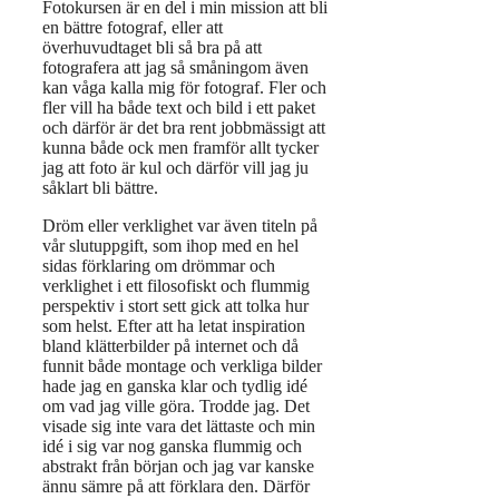
Fotokursen är en del i min mission att bli
en bättre fotograf, eller att
överhuvudtaget bli så bra på att
fotografera att jag så småningom även
kan våga kalla mig för fotograf. Fler och
fler vill ha både text och bild i ett paket
och därför är det bra rent jobbmässigt att
kunna både ock men framför allt tycker
jag att foto är kul och därför vill jag ju
såklart bli bättre.
Dröm eller verklighet var även titeln på
vår slutuppgift, som ihop med en hel
sidas förklaring om drömmar och
verklighet i ett filosofiskt och flummig
perspektiv i stort sett gick att tolka hur
som helst. Efter att ha letat inspiration
bland klätterbilder på internet och då
funnit både montage och verkliga bilder
hade jag en ganska klar och tydlig idé
om vad jag ville göra. Trodde jag. Det
visade sig inte vara det lättaste och min
idé i sig var nog ganska flummig och
abstrakt från början och jag var kanske
ännu sämre på att förklara den. Därför