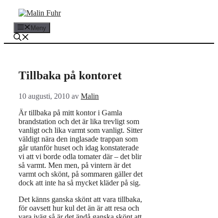
Hoppa
till
innehåll
Meny
Tillbaka på kontoret
10 augusti, 2010
av
Malin
Är tillbaka på mitt kontor i Gamla
brandstation och det är lika trevligt som
vanligt och lika varmt som vanligt. Sitter
väldigt nära den inglasade trappan som
går utanför huset och idag konstaterade
vi att vi borde odla tomater där – det blir
så varmt. Men men, på vintern är det
varmt och skönt, på sommaren gäller det
dock att inte ha så mycket kläder på sig.
Det känns ganska skönt att vara tillbaka,
för oavsett hur kul det än är att resa och
vara iväg så är det ändå ganska skönt att