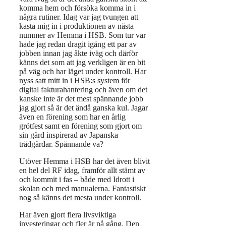
komma hem och försöka komma in i
några rutiner. Idag var jag tvungen att
kasta mig in i produktionen av nästa
nummer av Hemma i HSB. Som tur var
hade jag redan dragit igång ett par av
jobben innan jag åkte iväg och därför
känns det som att jag verkligen är en bit
på väg och har läget under kontroll. Har
nyss satt mitt in i HSB:s system för
digital fakturahantering och även om det
kanske inte är det mest spännande jobb
jag gjort så är det ändå ganska kul. Jagar
även en förening som har en årlig
grötfest samt en förening som gjort om
sin gård inspirerad av Japanska
trädgårdar. Spännande va?
Utöver Hemma i HSB har det även blivit
en hel del RF idag, framför allt stämt av
och kommit i fas – både med Idrott i
skolan och med manualerna. Fantastiskt
nog så känns det mesta under kontroll.
Har även gjort flera livsviktiga
investeringar och fler är på gång. Den