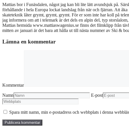
Mattias bor i Funäsdalen, något jag kan bli lite lätt avundsjuk på. Sär
förhållande i hela Europa lockat landslag från när och fjärran. Att åka s
skateteknik låter grymt, grymt, grymt. För er som inte har koll på telem
jag informera om att i telemark är det dels en alpin del, typ storslal
Mattias hemsida www.mattiaswagenius.se finns det filmklipp från tävl
mitten av januari är det bara att hålla ut till nästa nummer av Ski & 
Lämna en kommentar
Kommentar
Namn
E-post
Spara mitt namn, min e-postadress och webbplats i denna webbläsa