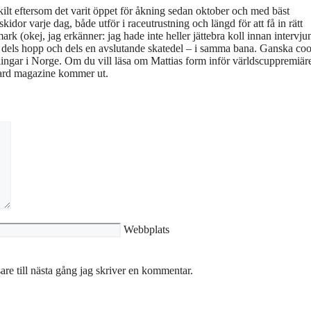
skilt eftersom det varit öppet för åkning sedan oktober och med bäst
kidor varje dag, både utför i raceutrustning och längd för att få in rätt
ark (okej, jag erkänner: jag hade inte heller jättebra koll innan intervju
om, dels hopp och dels en avslutande skatedel – i samma bana. Ganska coo
ingar i Norge. Om du vill läsa om Mattias form inför världscuppremiäre
board magazine kommer ut.
Webbplats
re till nästa gång jag skriver en kommentar.