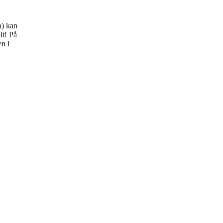
n) kan
lt! På
n i